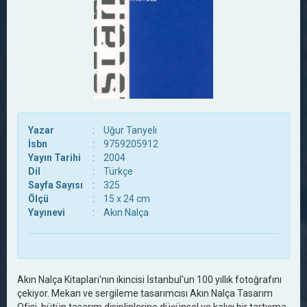
Yazar
:
Uğur Tanyeli
İsbn
:
9759205912
Yayın Tarihi
:
2004
Dil
:
Türkçe
Sayfa Sayısı
:
325
Ölçü
:
15 x 24 cm
Yayınevi
:
Akın Nalça
Akın Nalça Kitapları'nın ikincisi İstanbul'un 100 yıllık fotoğrafını
çekiyor. Mekan ve sergileme tasarımcısı Akın Nalça Tasarım