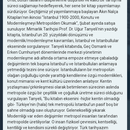
Ofisi, bütün tasarım disiplinlerine düşünsel ve kalıcı bir tartışma
süreci sağlamayı hedefleyerek, her sene bir kitap yayımlamayı
sürdürüyor. Geçtiğimiz yıl yayımlanmaya başlayan Akın Nalça
Kitapları'nın ikincisi "İstanbul 1900-2000, Konutu ve
Modernleşmeyi Metropolden Okumak", Şubat ayında satışa
sunuluyor. Mimarlık Tarihçisi Prof. Dr. Uğur Tanyeli'nin yazdığı
kitapta, İstanbul'un 20. yüzyıldaki dönüşümü ve
modernlik/modernleşme kavramları, İstanbul ve İstanbullular
ekseninde sorgulanıyor. Tanyeli kitabında, Geç Osmanlı ve
Erken Cumhuriyet dönemlerinde merkezi yönetimin
modernleşme adı altında ortama empoze etmeye çabaladığı
değişimlerin tek başına İstanbul'u ve İstanbulluları anlamaya
yetmediği tezini öne sürüyor. İstanbulluların bir metropolün
olağan çoğulluğu içinde yarattığı kendilerine özgü modernlikleri,
konut mimarisi ve kent kültürü üzerinden anlatıyor. Kentin
yozlaşması/çirkinleşmesi olarak betimlenen sürecinin aslında
metropole özgü bir çeşitlilik ve çoğulluk üretme süreci olduğunu
vurgulayan Tanyeli, "Bu kitabın eksenini -hiçbir kentin olmadığı
gibi- Türkiye'nin (hala) tek metropolü İstanbul'un pasif boş bir
sahne olmadığı savı oluşturuyor. Gelenekselliği yıkarak
Modernliği var eden değişimler metropol insanları tarafından
metropolde üretiliyorlar. O insan fiziksel çevresini, kentselliği,
kentliliği ve kendisini sürekli değiştiriyor. Türk tarihyazım