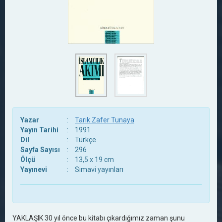
Yazar
:
Tarık Zafer Tunaya
Yayın Tarihi
:
1991
Dil
:
Türkçe
Sayfa Sayısı
:
296
Ölçü
:
13,5 x 19 cm
Yayınevi
:
Simavi yayınları
YAKLAŞIK 30 yıl önce bu kitabı çıkardığımız zaman şunu