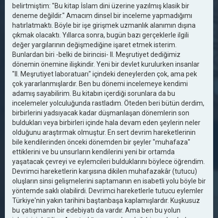
belirtmiştim: "Bu kitap İslam dini üzerine yazılmış klasik bir
deneme değildir." Amacım dinsel bir inceleme yapmadığımı
hatırlatmaktı. Böyle bir işe girişmek uzmanlık alanımın dışına
çıkmak olacaktı. Yıllarca sonra, bugün bazı gerçeklerle ilgili
değer yargılarının değişmediğine işaret etmek isterim.
Bunlardan biri -belki de birincisi- II. Meşrutiyet dediğimiz
dönemin önemine ilişkindir. Yeni bir devlet kurulurken insanlar
"II. Meşrutiyet laboratuarı" içindeki deneylerden çok, ama pek
çok yararlanmışlardır. Ben bu dönemi incelemeye kendimi
adamış sayabilirim. Bu kitabın içerdiği sorunlara da bu
incelemeler yolculuğunda rastladım. Öteden beri bütün derdim,
birbirlerini yadsıyacak kadar düşmanlaşan dönemlerin son
buldukları veya birbirleri içinde hala devam eden şeylerin neler
olduğunu araştırmak olmuştur. En sert devrim hareketlerinin
bile kendilerinden önceki dönemden bir şeyler "muhafaza"
ettiklerini ve bu unsurların kendilerini yeni bir ortamda
yaşatacak çevreyi ve eylemcileri bulduklarını böylece öğrendim.
Devrimci hareketlerin karşısına dikilen muhafazakâr (tutucu)
oluşların sinsi gelişmelerini saptamanın en isabetli yolu böyle bir
yöntemde saklı olabilirdi. Devrimci hareketlerle tutucu eylemler
Türkiye'nin yakın tarihini baştanbaşa kaplamışlardır. Kuşkusuz
bu çatışmanın bir edebiyatı da vardır. Ama ben bu yolun