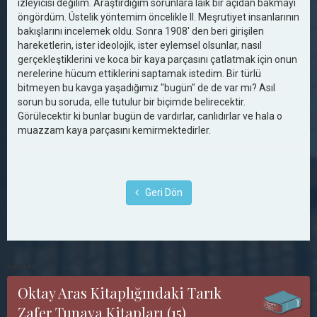
izleyicisi değilim. Araştırdığım sorunlara laik bir açıdan bakmayı
öngördüm. Üstelik yöntemim öncelikle II. Meşrutiyet insanlarının
bakışlarını incelemek oldu. Sonra 1908' den beri girişilen
hareketlerin, ister ideolojik, ister eylemsel olsunlar, nasıl
gerçekleştiklerini ve koca bir kaya parçasını çatlatmak için onun
nerelerine hücum ettiklerini saptamak istedim. Bir türlü
bitmeyen bu kavga yaşadığımız "bugün" de de var mı? Asıl
sorun bu soruda, elle tutulur bir biçimde belirecektir.
Görülecektir ki bunlar bugün de vardırlar, canlıdırlar ve hala o
muazzam kaya parçasını kemirmektedirler.
Geri Dön
******
Oktay Aras Kitaplığındaki Tarık
Zafer Tunaya Kitapları (15)