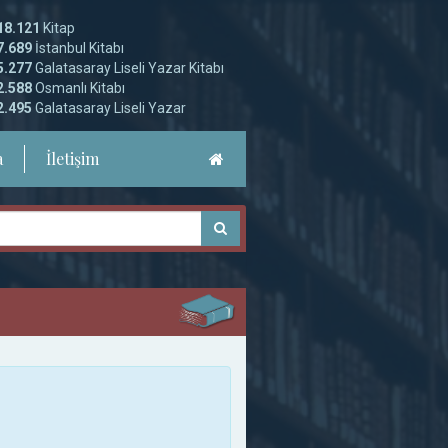
18.121
Kitap
7.689
İstanbul Kitabı
5.277
Galatasaray Liseli Yazar Kitabı
2.588
Osmanlı Kitabı
2.495
Galatasaray Liseli Yazar
a
İletişim