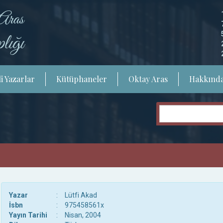
i Yazarlar
Kütüphaneler
Oktay Aras
Hakkınd
Yazar
:
Lütfi Akad
İsbn
:
975458561x
Yayın Tarihi
:
Nisan, 2004