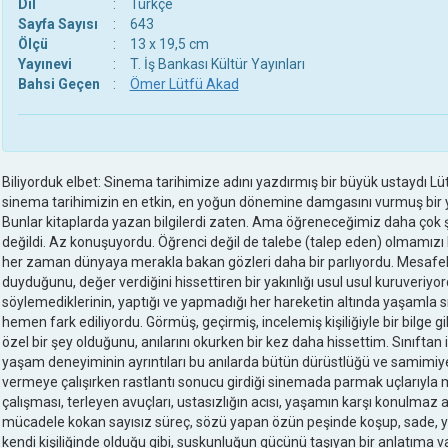
Dil
:
Türkçe
Sayfa Sayısı
:
643
Ölçü
:
13 x 19,5 cm
Yayınevi
:
T. İş Bankası Kültür Yayınları
Bahsi Geçen
:
Ömer Lütfü Akad
Biliyorduk elbet: Sinema tarihimize adını yazdırmış bir büyük ustaydı Lüt
sinema tarihimizin en etkin, en yoğun dönemine damgasını vurmuş bir y
Bunlar kitaplarda yazan bilgilerdi zaten. Ama öğreneceğimiz daha çok şe
değildi. Az konuşuyordu. Öğrenci değil de talebe (talep eden) olmamızı
her zaman dünyaya merakla bakan gözleri daha bir parlıyordu. Mesafeli
duyduğunu, değer verdiğini hissettiren bir yakınlığı usul usul kuruveriyo
söylemediklerinin, yaptığı ve yapmadığı her hareketin altında yaşamla
hemen fark ediliyordu. Görmüş, geçirmiş, incelemiş kişiliğiyle bir bilge g
özel bir şey olduğunu, anılarını okurken bir kez daha hissettim. Sınıftan 
yaşam deneyiminin ayrıntıları bu anılarda bütün dürüstlüğü ve samimiyeti
vermeye çalışırken rastlantı sonucu girdiği sinemada parmak uçlarıyla 
çalışması, terleyen avuçları, ustasızlığın acısı, yaşamın karşı konulmaz
mücadele kokan sayısız süreç, sözü yapan özün peşinde koşup, sade, 
kendi kişiliğinde olduğu gibi, suskunluğun gücünü taşıyan bir anlatıma v