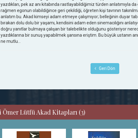
yazdıkları, pek az anı kitabında rastlayabildiğimiz türden anlatımıyla da
rağmen egonun olabildiğince geri çekildiği, öğreten kişi tavrının takınılm
anlatım bu. Akad kimseyi adam etmeye çalışmıyor; belleğinin duyar taba
bırakan dolu dolu bir yaşamı, kendisini adam eden sinemacılığını anlatıyo
doğru yanıtlar bulmaya çalışan bir talebelikte olduğunu gösteriyor nere
yazdıklarına bir sunuş yapabilmek şansına eriştim. Bu büyük ustanın anı
ne mutlu...
Geri Dön
 Ömer Lütfü Akad Kitapları (3)