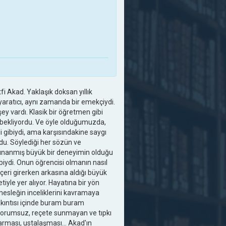
fi Akad. Yaklaşık doksan yıllık
aratıcı, aynı zamanda bir emekçiydi.
y vardı. Klasik bir öğretmen gibi
 bekliyordu. Ve öyle olduğumuzda,
 gibiydi, ama karşısındakine saygı
rdu. Söylediği her sözün ve
 sınanmış büyük bir deneyimin olduğu
ibiydi. Onun öğrencisi olmanın nasıl
içeri girerken arkasına aldığı büyük
yle yer alıyor. Hayatına bir yön
mesleğin inceliklerini kavramaya
 akıntısı içinde buram buram
yorumsuz, reçete sunmayan ve tıpkı
arması, ustalaşması... Akad'ın