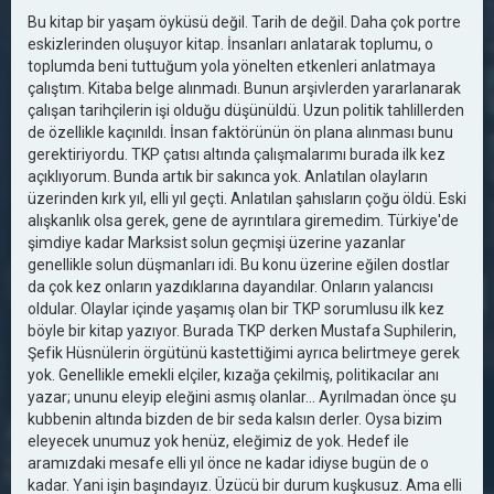
Bu kitap bir yaşam öyküsü değil. Tarih de değil. Daha çok portre
eskizlerinden oluşuyor kitap. İnsanları anlatarak toplumu, o
toplumda beni tuttuğum yola yönelten etkenleri anlatmaya
çalıştım. Kitaba belge alınmadı. Bunun arşivlerden yararlanarak
çalışan tarihçilerin işi olduğu düşünüldü. Uzun politik tahlillerden
de özellikle kaçınıldı. İnsan faktörünün ön plana alınması bunu
gerektiriyordu. TKP çatısı altında çalışmalarımı burada ilk kez
açıklıyorum. Bunda artık bir sakınca yok. Anlatılan olayların
üzerinden kırk yıl, elli yıl geçti. Anlatılan şahısların çoğu öldü. Eski
alışkanlık olsa gerek, gene de ayrıntılara giremedim. Türkiye'de
şimdiye kadar Marksist solun geçmişi üzerine yazanlar
genellikle solun düşmanları idi. Bu konu üzerine eğilen dostlar
da çok kez onların yazdıklarına dayandılar. Onların yalancısı
oldular. Olaylar içinde yaşamış olan bir TKP sorumlusu ilk kez
böyle bir kitap yazıyor. Burada TKP derken Mustafa Suphilerin,
Şefik Hüsnülerin örgütünü kastettiğimi ayrıca belirtmeye gerek
yok. Genellikle emekli elçiler, kızağa çekilmiş, politikacılar anı
yazar; ununu eleyip eleğini asmış olanlar... Ayrılmadan önce şu
kubbenin altında bizden de bir seda kalsın derler. Oysa bizim
eleyecek unumuz yok henüz, eleğimiz de yok. Hedef ile
aramızdaki mesafe elli yıl önce ne kadar idiyse bugün de o
kadar. Yani işin başındayız. Üzücü bir durum kuşkusuz. Ama elli