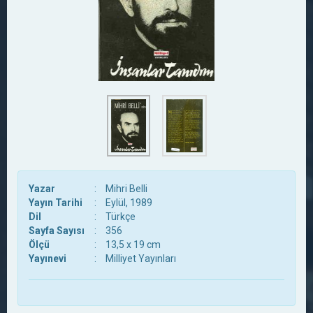
Yazar
:
Mihri Belli
Yayın Tarihi
:
Eylül, 1989
Dil
:
Türkçe
Sayfa Sayısı
:
356
Ölçü
:
13,5 x 19 cm
Yayınevi
:
Milliyet Yayınları