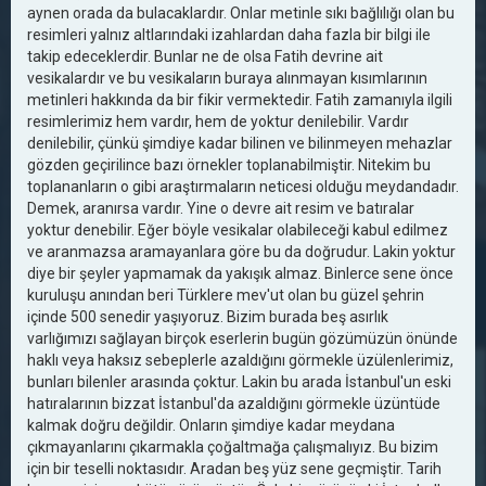
aynen orada da bulacaklardır. Onlar metinle sıkı bağlılığı olan bu
resimleri yalnız altlarındaki izahlardan daha fazla bir bilgi ile
takip edeceklerdir. Bunlar ne de olsa Fatih devrine ait
vesikalardır ve bu vesikaların buraya alınmayan kısımlarının
metinleri hakkında da bir fikir vermektedir. Fatih zamanıyla ilgili
resimlerimiz hem vardır, hem de yoktur denilebilir. Vardır
denilebilir, çünkü şimdiye kadar bilinen ve bilinmeyen mehazlar
gözden geçirilince bazı örnekler toplanabilmiştir. Nitekim bu
toplananların o gibi araştırmaların neticesi olduğu meydandadır.
Demek, aranırsa vardır. Yine o devre ait resim ve batıralar
yoktur denebilir. Eğer böyle vesikalar olabileceği kabul edilmez
ve aranmazsa aramayanlara göre bu da doğrudur. Lakin yoktur
diye bir şeyler yapmamak da yakışık almaz. Binlerce sene önce
kuruluşu anından beri Türklere mev'ut olan bu güzel şehrin
içinde 500 senedir yaşıyoruz. Bizim burada beş asırlık
varlığımızı sağlayan birçok eserlerin bugün gözümüzün önünde
haklı veya haksız sebeplerle azaldığını görmekle üzülenlerimiz,
bunları bilenler arasında çoktur. Lakin bu arada İstanbul'un eski
hatıralarının bizzat İstanbul'da azaldığını görmekle üzüntüde
kalmak doğru değildir. Onların şimdiye kadar meydana
çıkmayanlarını çıkarmakla çoğaltmağa çalışmalıyız. Bu bizim
için bir teselli noktasıdır. Aradan beş yüz sene geçmiştir. Tarih