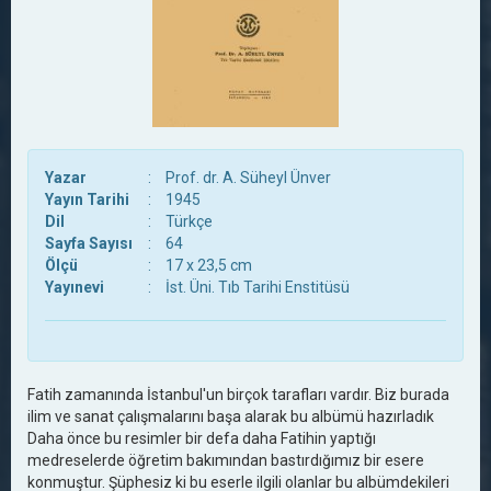
Yazar
:
Prof. dr. A. Süheyl Ünver
Yayın Tarihi
:
1945
Dil
:
Türkçe
Sayfa Sayısı
:
64
Ölçü
:
17 x 23,5 cm
Yayınevi
:
İst. Üni. Tıb Tarihi Enstitüsü
Fatih zamanında İstanbul'un birçok tarafları vardır. Biz burada
ilim ve sanat çalışmalarını başa alarak bu albümü hazırladık
Daha önce bu resimler bir defa daha Fatihin yaptığı
medreselerde öğretim bakımından bastırdığımız bir esere
konmuştur. Şüphesiz ki bu eserle ilgili olanlar bu albümdekileri