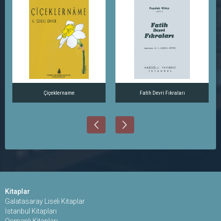
Çiçeklername
Fatih Devri Fıkraları
Kitaplar
Galatasaray Liseli Kitaplar
İstanbul Kitapları