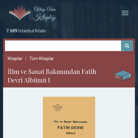
Toggle
naviga
7.689
İstanbul Kitabı
Kitaplar
Tüm Kitaplar
İlim ve Sanat Bakımından Fatih
Devri Albümü I