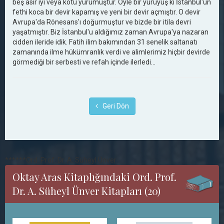
beş asır iyi veya kötü yürümüştür. Öyle bir yürüyüş ki İstanbul'un
fethi koca bir devir kapamış ve yeni bir devir açmıştır. O devir
Avrupa'da Rönesans'ı doğurmuştur ve bizde bir itila devri
yaşatmıştır. Biz İstanbul'u aldığımız zaman Avrupa'ya nazaran
cidden ileride idik. Fatih ilim bakımından 31 senelik saltanatı
zamanında ilme hükümranlık verdi ve alimlerimiz hiçbir devirde
görmediği bir serbesti ve refah içinde ilerledi...
Geri Dön
******Ord. Prof. Dr. A. Süheyl Ünver
Oktay Aras Kitaplığındaki Ord. Prof.
Dr. A. Süheyl Ünver Kitapları (20)