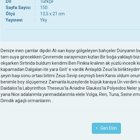
Dil
:
Türkçe
Sayfa Sayısı
:
150
Ölçü
:
13,5 x 21 cm
Yayınevi
:
Yky
Denize inen çamlar dipdiri Al-sarı kıyıyı gölgeleyen bahçeler Dünyanın 
tam suya girecekken Çevremde sarayımızın kızları Bir boğa yaklaştı b
okşarken Sırtında buldum kendimi Ben Finikia kralının ak yüzlü incecik 
kapamadan Dalgaları ite yara Girit' e vardık Anlaşıldı Zeus'la birlikteydim
şeyin başı sonu ortası bitimi Zeus Sevip seçmişti beni Karısı oldum onun
benimle boy ölçüşemez Zamanla kuzeylerde büyük karaya Ün verdim va
Daidalos'la Labyrinthos Theseus'la Ariadne Glaukos'la Polyeidos Neler
yana Nice adalarımla yarımadalarımla elele Volga, Ren, Tuna, Seine ır
Dimdik ağaçlı ormanlarım...
Geri Dön