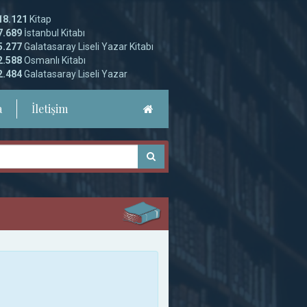
18.121
Kitap
7.689
İstanbul Kitabı
5.277
Galatasaray Liseli Yazar Kitabı
2.588
Osmanlı Kitabı
2.484
Galatasaray Liseli Yazar
a
İletişim