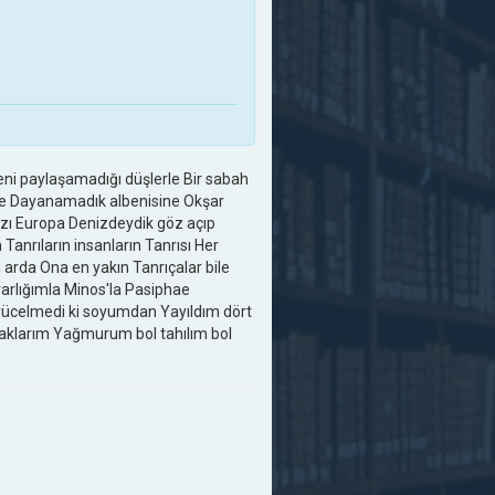
beni paylaşamadığı düşlerle Bir sabah
ize Dayanamadık albenisine Okşar
kızı Europa Denizdeydik göz açıp
 Tanrıların insanların Tanrısı Her
 arda Ona en yakın Tanrıçalar bile
rlığımla Minos'la Pasiphae
 yücelmedi ki soyumdan Yayıldım dört
maklarım Yağmurum bol tahılım bol