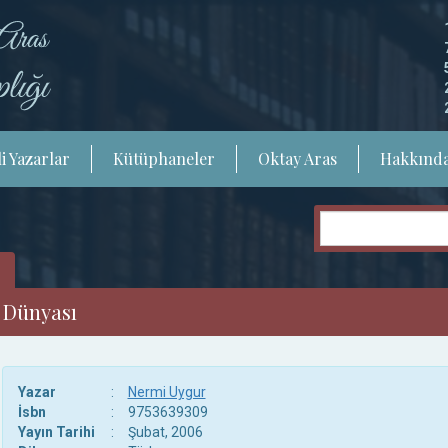
i Yazarlar
Kütüphaneler
Oktay Aras
Hakkınd
r Dünyası
Yazar
:
Nermi Uygur
İsbn
:
9753639309
Yayın Tarihi
:
Şubat, 2006