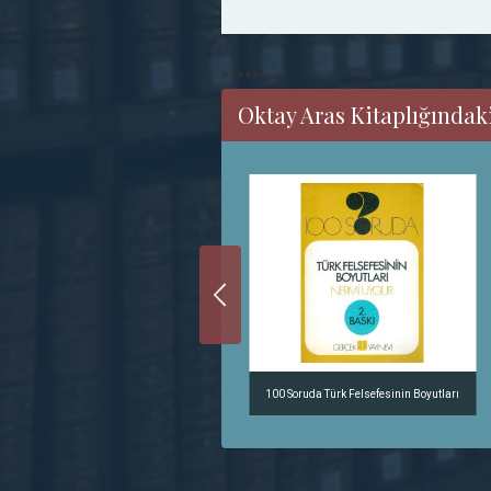
******
Oktay Aras Kitaplığındaki
Yaşama felsefesi
100 Soruda Türk Felsefesinin Boyutları