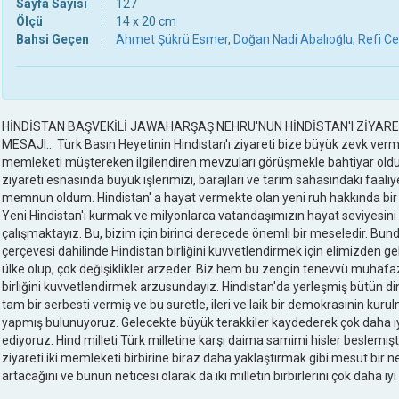
Sayfa Sayısı
:
127
Ölçü
:
14 x 20 cm
Bahsi Geçen
:
Ahmet Şükrü Esmer
,
Doğan Nadi Abalıoğlu
,
Refi Ce
HİNDİSTAN BAŞVEKİLİ JAWAHARŞAŞ NEHRU'NUN HİNDİSTAN'I ZİYARE
MESAJI... Türk Basın Heyetinin Hindistan'ı ziyareti bize büyük zevk vermi
memleketi müştereken ilgilendiren mevzuları görüşmekle bahtiyar oldum
ziyareti esnasında büyük işlerimizi, barajları ve tarım sahasındaki faaliy
memnun oldum. Hindistan' a hayat vermekte olan yeni ruh hakkında bir fi
Yeni Hindistan'ı kurmak ve milyonlarca vatandaşımızın hayat seviyesini 
çalışmaktayız. Bu, bizim için birinci derecede önemli bir meseledir. Bu
çerçevesi dahilinde Hindistan birliğini kuvvetlendirmek için elimizden g
ülke olup, çok değişiklikler arzeder. Biz hem bu zengin tenevvü muh
birliğini kuvvetlendirmek arzusundayız. Hindistan'da yerleşmiş bütün din
tam bir serbesti vermiş ve bu suretle, ileri ve laik bir demokrasinin kur
yapmış bulunuyoruz. Gelecekte büyük terakkiler kaydederek çok daha iy
ediyoruz. Hind milleti Türk milletine karşı daima samimi hisler beslemişti
ziyareti iki memleketi birbirine biraz daha yaklaştırmak gibi mesut bir 
artacağını ve bunun neticesi olarak da iki milletin birbirlerini çok daha 