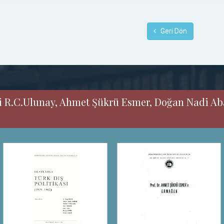
Geri Dön
i R.C.Ulunay, Ahmet Şükrü Esmer, Doğan Nadi Aba