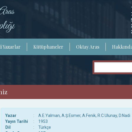
i Yazarlar
Kütüphaneler
Oktay Aras
Hakkınd
miz
Yazar
:
A.E.Yalman, A.Ş.Esmer, A.Fenik, R.C.Ulunay, D.Nadi
Yayın Tarihi
:
1953
Dil
:
Türkçe