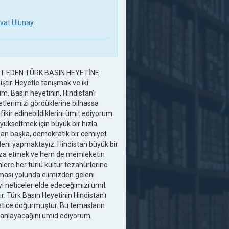
vat Ulunay
T EDEN TÜRK BASIN HEYETİNE
ştir. Heyetle tanışmak ve iki
. Basın heyetinin, Hindistan'ı
etlerimizi gördüklerine bilhassa
kir edinebildiklerini ümit ediyorum.
yükseltmek için büyük bir hızla
ndan başka, demokratik bir cemiyet
eleni yapmaktayız. Hindistan büyük bir
afaza etmek ve hem de memleketin
lere her türlü kültür tezahürlerine
ulması yolunda elimizden geleni
i neticeler elde edeceğimizi ümit
r. Türk Basın Heyetinin Hindistan'ı
netice doğurmuştur. Bu temasların
iyi anlayacağını ümid ediyorum.