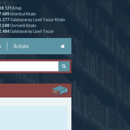
18.121
Kitap
7.689
İstanbul Kitabı
5.277
Galatasaray Liseli Yazar Kitabı
2.588
Osmanlı Kitabı
2.484
Galatasaray Liseli Yazar
a
İletişim