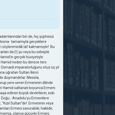
damlarından biri de, hiç şüphesiz
üstesna- tamamıyla gerçeklere
den söylenmedik laf kalmamıştır!. Bu
zarları da (!) şu veya bu sebeple
 Hamid'in gerçek hüviyetiyle
an Hamid neden bu derece ters
yla Osmanlı imparatorluğunu otuz üç yıl
na uğratan Sultan İkinci
de düşmandırlar. Mesela,
urup yere seren Ermeninin dilinde
ultan Hamid saltanatı boyunca Ermeni
aşa edinen büyük devletlerin, eski
 Doğu - Anadolu'yu Ermenilere
"Kızıl Sultan"dır!. Ermeninin veya
mları Ermeni savurabilir, haklıdır,
tmemiş, olanca gücüyle Ermeni