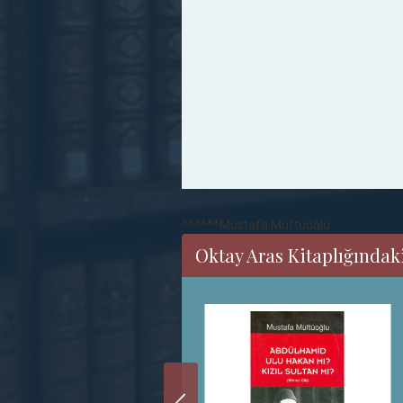
******Mustafa Müftüoğlu
Oktay Aras Kitaplığındaki