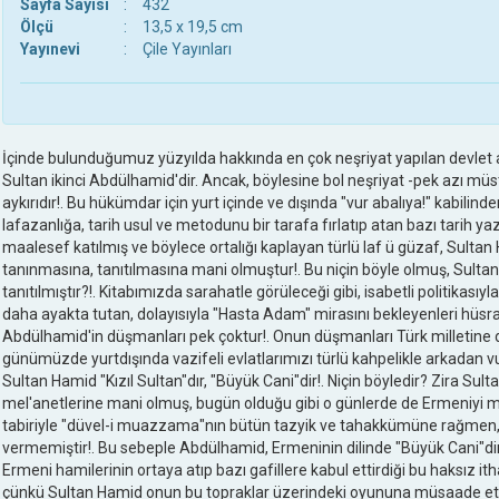
Sayfa Sayısı
:
432
Ölçü
:
13,5 x 19,5 cm
Yayınevi
:
Çile Yayınları
İçinde bulunduğumuz yüzyılda hakkında en çok neşriyat yapılan devlet a
Sultan ikinci Abdülhamid'dir. Ancak, böylesine bol neşriyat -pek azı m
aykırıdır!. Bu hükümdar için yurt içinde ve dışında "vur abalıya!" kabilin
lafazanlığa, tarih usul ve metodunu bir tarafa fırlatıp atan bazı tarih ya
maalesef katılmış ve böylece ortalığı kaplayan türlü laf ü güzaf, Sultan
tanınmasına, tanıtılmasına mani olmuştur!. Bu niçin böyle olmuş, Sult
tanıtılmıştır?!. Kitabımızda sarahatle görüleceği gibi, isabetli politikası
daha ayakta tutan, dolayısıyla "Hasta Adam" mirasını bekleyenleri hüsra
Abdülhamid'in düşmanları pek çoktur!. Onun düşmanları Türk milletine 
günümüzde yurtdışında vazifeli evlatlarımızı türlü kahpelikle arkadan v
Sultan Hamid "Kızıl Sultan"dır, "Büyük Cani"dir!. Niçin böyledir? Zira S
mel'anetlerine mani olmuş, bugün olduğu gibi o günlerde de Ermeniyi m
tabiriyle "düvel-i muazzama"nın bütün tazyik ve tahakkümüne rağmen,
vermemiştir!. Bu sebeple Abdülhamid, Ermeninin dilinde "Büyük Cani"dir, 
Ermeni hamilerinin ortaya atıp bazı gafillere kabul ettirdiği bu haksız itha
çünkü Sultan Hamid onun bu topraklar üzerindeki oyununa müsaade e