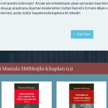
mel'anetini önlemiştir!. Ancak adı entelektüele çıkan içimizden bazı ki
okuyup araştırana düşman kesilerekten Sultan Hamid'e Ermeni diliyle ve ı
demesi, acıdır, kültür hayatımızda kapkara bir lekedir!.
Geri Dön
 Mustafa Müftüoğlu Kitapları (13)