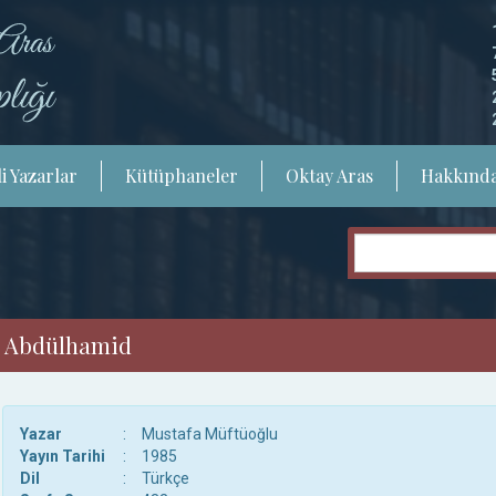
i Yazarlar
Kütüphaneler
Oktay Aras
Hakkınd
ci Abdülhamid
Yazar
:
Mustafa Müftüoğlu
Yayın Tarihi
:
1985
Dil
:
Türkçe