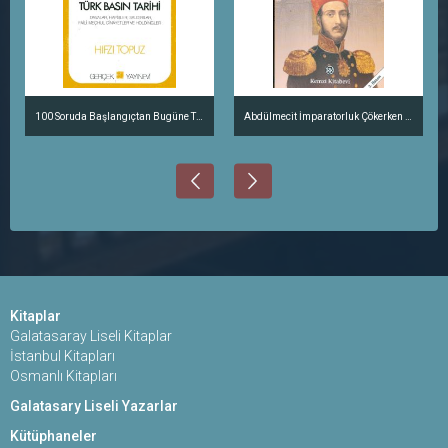
100 Soruda Başlangıçtan Bugüne Türk Basın Tarihi
Abdülmecit İmparatorluk Çökerken Sarayda 22 Yıl
Kitaplar
Galatasaray Liseli Kitaplar
İstanbul Kitapları
Osmanlı Kitapları
Galatasary Liseli Yazarlar
Kütüphaneler