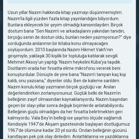
Uzun yıllar Nazım hakkında kitap yazmayı düşünmemiştim.
Nazım'la ilgili yüzden fazla kitap yayınlandığını biliyordum.
Bunlara ekleyecek bir şeyim olmadığı kanısındaydım. Birçok
dostum bana "Sen Nazım'ı ve arkadaşlarını yakından tanıdın,
birçoğu senin de dostun oldu, bunları neden yazmıyorsun?" diye
sorduğunda anılarımın bir kitaba konu olmayacağını
söylüyordum. 2010 başlarında Nazım Hikmet Vakfı'nın
girişimiyle, yaklaşık 30 kişilik bir topluluğa katılarak sevgili
Mehmet Aksoy'un yaptığı 'Nazım heykelini Küba'ya taşıdık.
Dostlarım orada her fırsatta elime mikrofonu vererek beni
konuşturdular. Dönüşte de yine bana "Nazım'ı tanıyan kaç kişi
kaldı, onu yazsana," diyenler oldu. Ben de kaleme sarıldım.
Nazım konulu kitap yazmanın birçok güçlüğü var. Anıları
değerlendirirken zorlanıyorsunuz. Güçlük belki de Nazım'ın
belleğinin zayıf olmasından kaynaklanıyordu. Nazım başından
geçen bir olayı yıllar sonra değişik biçimlerde anlatabiliyordu.
Belleğinin güçlü olmadığını da her fırsatta belirtmekten geri
kalmıyordu. Vala Bey'in belleği ise şaşırtıcı ölçüde sağlamdı.
Kendisiyle 1947'de Akşam gazetesinde başlayan dostluğumuz
1967'de ölümüne kadar 20 yıl sürdü. Ondan belleğinin gücünü
kanıtlayan pek çok olay dinledim. Anlattıklarına ve yazdıklarına