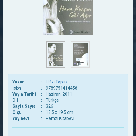
Yazar
:
Hıfzı Topuz
İsbn
:
9789751414458
Yayın Tarihi
:
Haziran, 2011
Dil
:
Türkçe
Sayfa Sayısı
:
326
Ölçü
:
13,5 x 19,5 cm
Yayınevi
:
Remzi Kitabevi