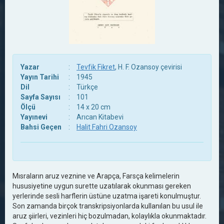
Yazar
:
Tevfik Fikret
, H. F. Ozansoy çevirisi
Yayın Tarihi
:
1945
Dil
:
Türkçe
Sayfa Sayısı
:
101
Ölçü
:
14 x 20 cm
Yayınevi
:
Arıcan Kitabevi
Bahsi Geçen
:
Halit Fahri Ozansoy
Mısraların aruz veznine ve Arapça, Farsça kelimelerin
hususiyetine uygun surette uzatılarak okunması gereken
yerlerinde sesli harflerin üstüne uzatma işareti konulmuştur.
Son zamanda birçok transkripsiyonlarda kullanılan bu usul ile
aruz şiirleri, vezinleri hiç bozulmadan, kolaylıkla okunmaktadır.