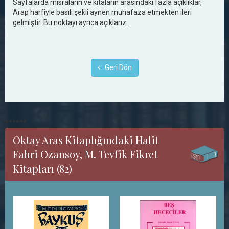
Sayfalarda mısraların ve kıtaların arasındaki fazla açıklıklar,
Arap harfiyle basılı şekli aynen muhafaza etmekten ileri
gelmiştir. Bu noktayı ayrıca açıklarız...
Geri Dön
******
Oktay Aras Kitaplığındaki Halit
Fahri Ozansoy, M. Tevfik Fikret
Kitapları (82)