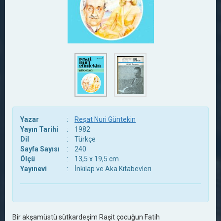
Yazar
:
Reşat Nuri Güntekin
Yayın Tarihi
:
1982
Dil
:
Türkçe
Sayfa Sayısı
:
240
Ölçü
:
13,5 x 19,5 cm
Yayınevi
:
İnkılap ve Aka Kitabevleri
Bir akşamüstü sütkardeşim Raşit çocuğun Fatih