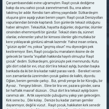
Çarşambasındaki evine uğramıştım. Raşit çocuk dediğime
bakıp da onu sahici çocuk zannetmemeli. Bu, ona ailece
takılmış bir addır. Kendisi tam altmış yaşındadır. Sütkardeşim
oluşuna göre aşağı yukarı benim yaşım. Raşit çocuk Denizyolları
vapurlarından birinde kaptandı. Son günlerde tekaüt olduğunu
haber almıştım. Tekaütlük, hayatta düğünler, doğumlar, ölümler
cinsinden ehemmiyetli bir gündür. Tekaüt olanı da, sünnet
olanlar, evlenenler yahut bir kimsesi ölenler gibi mutlaka bir
kere yoklayarak gönlünü almak lazımdır. Yalnız insan onlara,
"gözün aydın" mı, yoksa "geçmiş olsun" mu diyeceğini pek
kestiremiyor. Ben, Raşit çocuğa bu manaların ikisine de de
gelecek bir tavırla "inşallah hakkında hayırlı olmuştur Raşit
çocuk" dedim. Sütkardeşim, görünüşte pek memnundu. Kutu
gibi dört odalı bir evi, otuz dört lira tekaüt aylığı, bundan başka
bankada da iki bin lira kadar nakit parası vardı. - Bereket versin
son zamanlarda üzerimden çocuk gailesi de kalktı, diyordu.
Oğlan, benim gemide çarkçı... Biz, şimdi yenge ile bir Köroğlu, bir
Ayvaz... Yengeyi bilirsin... Eline bir lira ver, pazara gönder, sana
bir haftalık masraf düzsün... Otuz dört lira tekaüt aylığı bizim
canımızı alır... Artık sayenizde çubuğumu yakıp yan geleceğim.
Kırk sene bu... Dile kolay... Denize bu kadar zaman gemiler
dayanmıyor, değil ki vücut... Raşit çocuk, hakikaten kırk senedir