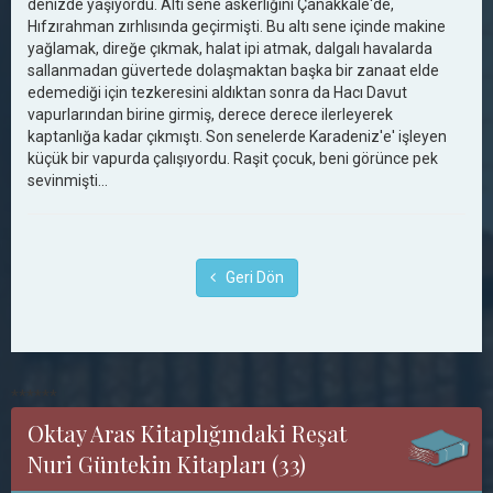
denizde yaşıyordu. Altı sene askerliğini Çanakkale'de,
Hıfzırahman zırhlısında geçirmişti. Bu altı sene içinde makine
yağlamak, direğe çıkmak, halat ipi atmak, dalgalı havalarda
sallanmadan güvertede dolaşmaktan başka bir zanaat elde
edemediği için tezkeresini aldıktan sonra da Hacı Davut
vapurlarından birine girmiş, derece derece ilerleyerek
kaptanlığa kadar çıkmıştı. Son senelerde Karadeniz'e' işleyen
küçük bir vapurda çalışıyordu. Raşit çocuk, beni görünce pek
sevinmişti…
Geri Dön
******
Oktay Aras Kitaplığındaki Reşat
Nuri Güntekin Kitapları (33)