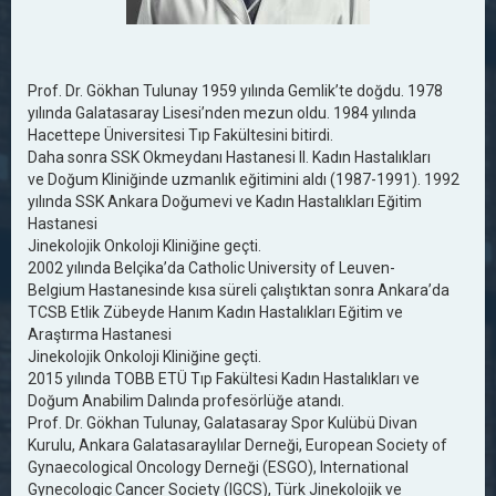
Prof. Dr. Gökhan Tulunay 1959 yılında Gemlik’te doğdu. 1978
yılında Galatasaray Lisesi’nden mezun oldu. 1984 yılında
Hacettepe Üniversitesi Tıp Fakültesini bitirdi.
Daha sonra SSK Okmeydanı Hastanesi II. Kadın Hastalıkları
ve Doğum Kliniğinde uzmanlık eğitimini aldı (1987-1991). 1992
yılında SSK Ankara Doğumevi ve Kadın Hastalıkları Eğitim
Hastanesi
Jinekolojik Onkoloji Kliniğine geçti.
2002 yılında Belçika’da Catholic University of Leuven-
Belgium Hastanesinde kısa süreli çalıştıktan sonra Ankara’da
TCSB Etlik Zübeyde Hanım Kadın Hastalıkları Eğitim ve
Araştırma Hastanesi
Jinekolojik Onkoloji Kliniğine geçti.
2015 yılında TOBB ETÜ Tıp Fakültesi Kadın Hastalıkları ve
Doğum Anabilim Dalında profesörlüğe atandı.
Prof. Dr. Gökhan Tulunay, Galatasaray Spor Kulübü Divan
Kurulu, Ankara Galatasaraylılar Derneği, European Society of
Gynaecological Oncology Derneği (ESGO), International
Gynecologic Cancer Society (IGCS), Türk Jinekolojik ve