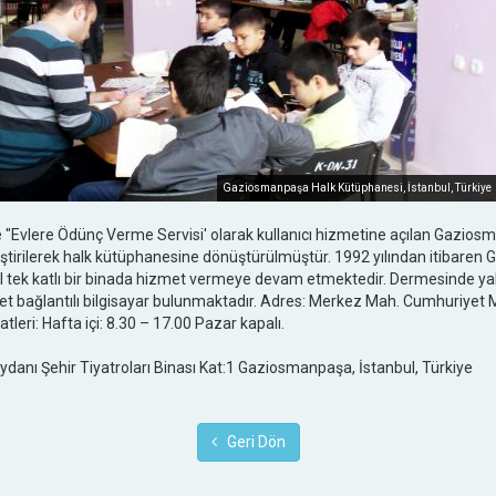
Gaziosmanpaşa Halk Kütüphanesi, İstanbul, Türkiye
 "Evlere Ödünç Verme Servisi' olarak kullanıcı hizmetine açılan Gazio
liştirilerek halk kütüphanesine dönüştürülmüştür. 1992 yılından itibare
 tek katlı bir binada hizmet vermeye devam etmektedir. Dermesinde yakl
net bağlantılı bilgisayar bulunmaktadır. Adres: Merkez Mah. Cumhuriyet M
eri: Hafta içi: 8.30 – 17.00 Pazar kapalı.
anı Şehir Tiyatroları Binası Kat:1 Gaziosmanpaşa, İstanbul, Türkiye
Geri Dön