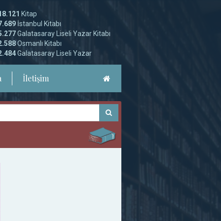
18.121
Kitap
7.689
İstanbul Kitabı
5.277
Galatasaray Liseli Yazar Kitabı
2.588
Osmanlı Kitabı
2.484
Galatasaray Liseli Yazar
a
İletişim