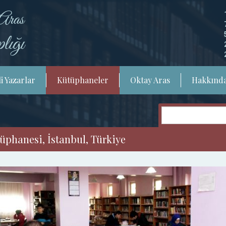
i Yazarlar
Kütüphaneler
Oktay Aras
Hakkınd
phanesi, İstanbul, Türkiye