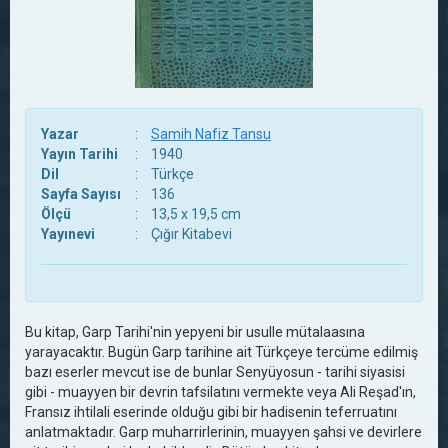
Yazar
:
Samih Nafiz Tansu
Yayın Tarihi
:
1940
Dil
:
Türkçe
Sayfa Sayısı
:
136
Ölçü
:
13,5 x 19,5 cm
Yayınevi
:
Çığır Kitabevi
Bu kitap, Garp Tarihi'nin yepyeni bir usulle mütalaasına
yarayacaktır. Bugün Garp tarihine ait Türkçeye tercüme edilmiş
bazı eserler mevcut ise de bunlar Senyüyosun - tarihi siyasisi
gibi - muayyen bir devrin tafsilatını vermekte veya Ali Reşad'ın,
Fransız ihtilali eserinde olduğu gibi bir hadisenin teferruatını
anlatmaktadır. Garp muharrirlerinin, muayyen şahsi ve devirlere