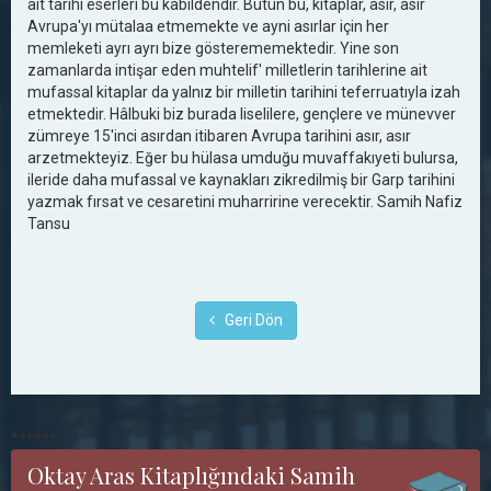
ait tarihi eserleri bu kabildendir. Bütün bu, kitaplar, asır, asır
Avrupa'yı mütalaa etmemekte ve ayni asırlar için her
memleketi ayrı ayrı bize gösterememektedir. Yine son
zamanlarda intişar eden muhtelif' milletlerin tarihlerine ait
mufassal kitaplar da yalnız bir milletin tarihini teferruatıyla izah
etmektedir. Hâlbuki biz burada liselilere, gençlere ve münevver
zümreye 15'inci asırdan itibaren Avrupa tarihini asır, asır
arzetmekteyiz. Eğer bu hülasa umduğu muvaffakıyeti bulursa,
ileride daha mufassal ve kaynakları zikredilmiş bir Garp tarihini
yazmak fırsat ve cesaretini muharririne verecektir. Samih Nafiz
Tansu
Geri Dön
******
Oktay Aras Kitaplığındaki Samih