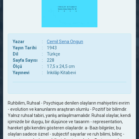
Yazar
:
Cemil Sena Ongun
Yayın Tarihi
:
1943
Dil
:
Türkçe
Sayfa Sayısı
:
228
Ölçü
:
17,5 x 24,5 cm
Yayınevi
:
İnkılâp Kitabevi
Ruhbilim, Ruhsal - Psychique denilen olayların mahiyetini evrim
- evolution ve kanunlarını araştıran olumlu - Pozitif bir bilimdir.
Yalnız ruhsal tabiri, yanlış anlaşılmamalıdır. Ruhsal olaylar, kendi
içimizde bir duygu, bir düşünce ve tasarım - representation,
hareket gibi kendini gösteren olaylardır. a- Bazı bilginler, bu
olayları sadece öznel - subjectif sayarlar ve ruh bilimi, bilinç -