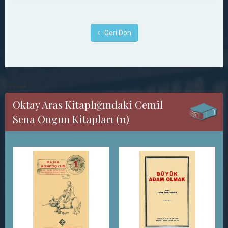
Geri Dön
******
Oktay Aras Kitaplığındaki Cemil
Sena Ongun Kitapları (11)