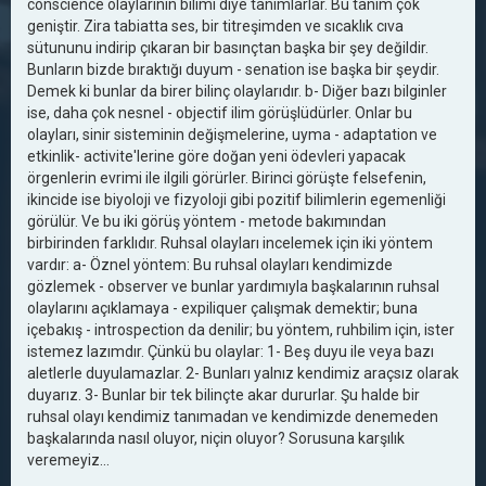
conscience olaylarının bilimi diye tanımlarlar. Bu tanım çok
geniştir. Zira tabiatta ses, bir titreşimden ve sıcaklık cıva
sütununu indirip çıkaran bir basınçtan başka bir şey değildir.
Bunların bizde bıraktığı duyum - senation ise başka bir şeydir.
Demek ki bunlar da birer bilinç olaylarıdır. b- Diğer bazı bilginler
ise, daha çok nesnel - objectif ilim görüşlüdürler. Onlar bu
olayları, sinir sisteminin değişmelerine, uyma - adaptation ve
etkinlik- activite'lerine göre doğan yeni ödevleri yapacak
örgenlerin evrimi ile ilgili görürler. Birinci görüşte felsefenin,
ikincide ise biyoloji ve fizyoloji gibi pozitif bilimlerin egemenliği
görülür. Ve bu iki görüş yöntem - metode bakımından
birbirinden farklıdır. Ruhsal olayları incelemek için iki yöntem
vardır: a- Öznel yöntem: Bu ruhsal olayları kendimizde
gözlemek - observer ve bunlar yardımıyla başkalarının ruhsal
olaylarını açıklamaya - expiliquer çalışmak demektir; buna
içebakış - introspection da denilir; bu yöntem, ruhbilim için, ister
istemez lazımdır. Çünkü bu olaylar: 1- Beş duyu ile veya bazı
aletlerle duyulamazlar. 2- Bunları yalnız kendimiz araçsız olarak
duyarız. 3- Bunlar bir tek bilinçte akar dururlar. Şu halde bir
ruhsal olayı kendimiz tanımadan ve kendimizde denemeden
başkalarında nasıl oluyor, niçin oluyor? Sorusuna karşılık
veremeyiz…