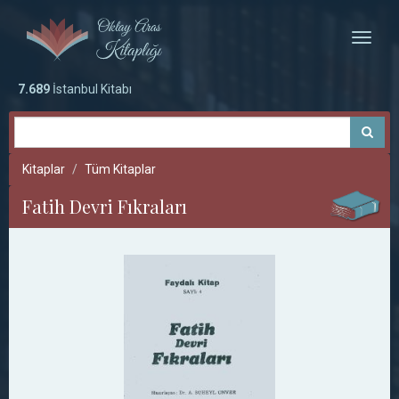
Toggle
naviga
7.689
İstanbul Kitabı
Kitaplar
Tüm Kitaplar
Fatih Devri Fıkraları