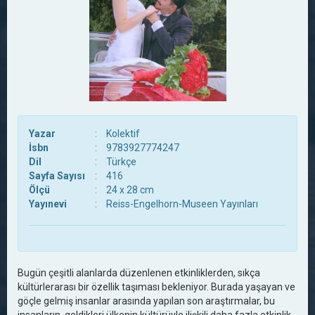
Yazar
:
Kolektif
İsbn
:
9783927774247
Dil
:
Türkçe
Sayfa Sayısı
:
416
Ölçü
:
24 x 28 cm
Yayınevi
:
Reiss-Engelhorn-Museen Yayınları
Bugün çeşitli alanlarda düzenlenen etkinliklerden, sıkça
kültürlerarası bir özellik taşıması bekleniyor. Burada yaşayan ve
göçle gelmiş insanlar arasında yapılan son araştırmalar, bu