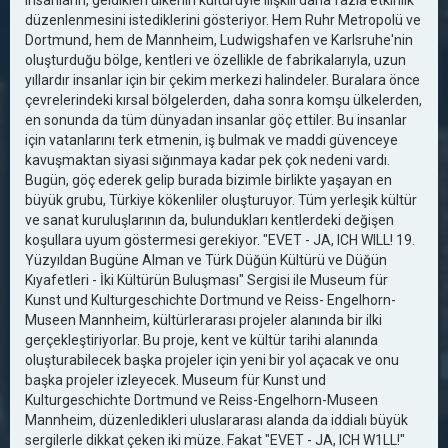
insanların, geldikleri ülkenin kültürüyle ilişkili daha fazla etkinlik
düzenlenmesini istediklerini gösteriyor. Hem Ruhr Metropolü ve
Dortmund, hem de Mannheim, Ludwigshafen ve Karlsruhe'nin
oluşturduğu bölge, kentleri ve özellikle de fabrikalarıyla, uzun
yıllardır insanlar için bir çekim merkezi halindeler. Buralara önce
çevrelerindeki kırsal bölgelerden, daha sonra komşu ülkelerden,
en sonunda da tüm dünyadan insanlar göç ettiler. Bu insanlar
için vatanlarını terk etmenin, iş bulmak ve maddi güvenceye
kavuşmaktan siyasi sığınmaya kadar pek çok nedeni vardı.
Bugün, göç ederek gelip burada bizimle birlikte yaşayan en
büyük grubu, Türkiye kökenliler oluşturuyor. Tüm yerleşik kültür
ve sanat kuruluşlarının da, bulundukları kentlerdeki değişen
koşullara uyum göstermesi gerekiyor. "EVET - JA, ICH WILL! 19.
Yüzyıldan Bugüne Alman ve Türk Düğün Kültürü ve Düğün
Kıyafetleri - İki Kültürün Buluşması" Sergisi ile Museum für
Kunst und Kulturgeschichte Dortmund ve Reiss- Engelhorn-
Museen Mannheim, kültürlerarası projeler alanında bir ilki
gerçekleştiriyorlar. Bu proje, kent ve kültür tarihi alanında
oluşturabilecek başka projeler için yeni bir yol açacak ve onu
başka projeler izleyecek. Museum für Kunst und
Kulturgeschichte Dortmund ve Reiss-Engelhorn-Museen
Mannheim, düzenledikleri uluslararası alanda da iddialı büyük
sergilerle dikkat çeken iki müze. Fakat "EVET - JA, ICH W1LL!"