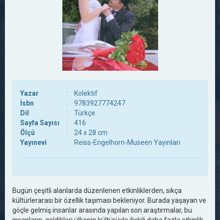
Yazar
:
Kolektif
İsbn
:
9783927774247
Dil
:
Türkçe
Sayfa Sayısı
:
416
Ölçü
:
24 x 28 cm
Yayınevi
:
Reiss-Engelhorn-Museen Yayınları
Bugün çeşitli alanlarda düzenlenen etkinliklerden, sıkça
kültürlerarası bir özellik taşıması bekleniyor. Burada yaşayan ve
göçle gelmiş insanlar arasında yapılan son araştırmalar, bu