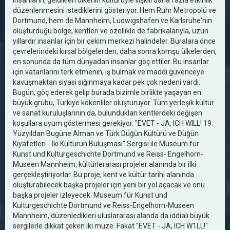
insanların, geldikleri ülkenin kültürüyle ilişkili daha fazla etkinlik
düzenlenmesini istediklerini gösteriyor. Hem Ruhr Metropolü ve
Dortmund, hem de Mannheim, Ludwigshafen ve Karlsruhe'nin
oluşturduğu bölge, kentleri ve özellikle de fabrikalarıyla, uzun
yıllardır insanlar için bir çekim merkezi halindeler. Buralara önce
çevrelerindeki kırsal bölgelerden, daha sonra komşu ülkelerden,
en sonunda da tüm dünyadan insanlar göç ettiler. Bu insanlar
için vatanlarını terk etmenin, iş bulmak ve maddi güvenceye
kavuşmaktan siyasi sığınmaya kadar pek çok nedeni vardı.
Bugün, göç ederek gelip burada bizimle birlikte yaşayan en
büyük grubu, Türkiye kökenliler oluşturuyor. Tüm yerleşik kültür
ve sanat kuruluşlarının da, bulundukları kentlerdeki değişen
koşullara uyum göstermesi gerekiyor. "EVET - JA, ICH WILL! 19.
Yüzyıldan Bugüne Alman ve Türk Düğün Kültürü ve Düğün
Kıyafetleri - İki Kültürün Buluşması" Sergisi ile Museum für
Kunst und Kulturgeschichte Dortmund ve Reiss- Engelhorn-
Museen Mannheim, kültürlerarası projeler alanında bir ilki
gerçekleştiriyorlar. Bu proje, kent ve kültür tarihi alanında
oluşturabilecek başka projeler için yeni bir yol açacak ve onu
başka projeler izleyecek. Museum für Kunst und
Kulturgeschichte Dortmund ve Reiss-Engelhorn-Museen
Mannheim, düzenledikleri uluslararası alanda da iddialı büyük
sergilerle dikkat çeken iki müze. Fakat "EVET - JA, ICH W1LL!"