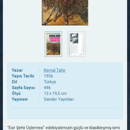
Yazar
:
Kemal Tahir
Yayın Tarihi
:
1956
Dil
:
Türkçe
Sayfa Sayısı
:
446
Ölçü
:
13 x 19,5 cm
Yayınevi
:
Sander Yayınları
"Esir Şehir Üçlemesi" edebiyatımızın güçlü ve klasikleşmiş ismi