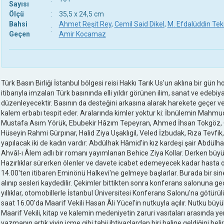
Sayısı
Ölçü
:
35,5 x 24,5 cm
Bahsi
Ahmet Reşit Rey
,
Cemil Said Dikel
,
M. Efdalüddin Tek
:
Geçen
Amir Kocamaz
Türk Basın Birliği İstanbul bölgesi reisi Hakkı Tarık Us'un aklına bir gün hoş
itibarıyla imzaları Türk basınında elli yıldır görünen ilim, sanat ve edebi
düzenleyecektir. Basının da desteğini arkasına alarak harekete geçer ve 
kalem erbabı tespit eder. Aralarında kimler yoktur ki: İbnülemin Mahmud 
Mustafa Asım Yörük, Ebubekir Hâzım Tepeyran, Ahmed İhsan Tokgöz, 
Hüseyin Rahmi Gürpınar, Halid Ziya Uşaklıgil, Veled İzbudak, Rıza Tevfik, 
yapılacak iki de kadın vardır: Abdülhak Hâmid'in kız kardeşi şair Abdül
Ahvâl-ı Âlem adlı bir romanı yayımlanan Behice Ziya Kollar. Derken büyü
Hazırlıklar sürerken ölenler ve davete icabet edemeyecek kadar hasta olan
14.00'ten itibaren Eminönü Halkevi'ne gelmeye başlarlar. Burada bir si
alınıp sesleri kaydedilir. Çekimler bittikten sonra konferans salonuna geçi
yıllıklar, otomobillerle İstanbul Üniversitesi Konferans Salonu'na götürül
saat 16.00'da Maarif Vekili Hasan Âli Yücel'in nutkuyla açılır. Nutku büyük
Maarif Vekili, kitap ve kalemin medeniyetin zaruri vasıtaları arasında yer
yazmanın artık yiyip içme gibi tabii ihtiyaçlardan biri haline geldiğini beli