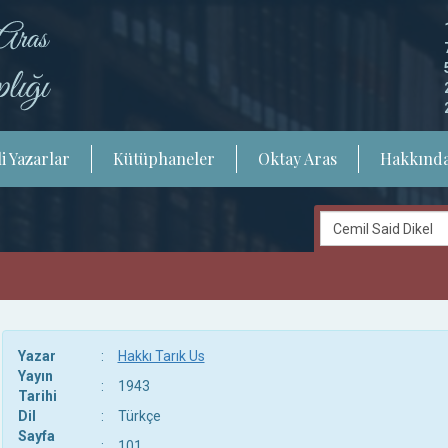
i Yazarlar
Kütüphaneler
Oktay Aras
Hakkınd
Yazar
:
Hakkı Tarık Us
Yayın
:
1943
Tarihi
Dil
:
Türkçe
Sayfa
:
101