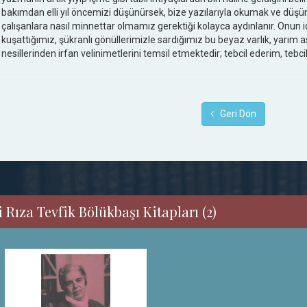
bakımdan elli yıl öncemizi düşünürsek, bize yazılarıyla okumak ve dü
çalışanlara nasıl minnettar olmamız gerektiği kolayca aydınlanır. Onun i
kuşattığımız, şükranlı gönüllerimizle sardığımız bu beyaz varlık, yarım a
nesillerinden irfan velinimetlerini temsil etmektedir; tebcil ederim, tebci
Geri Dön
 Rıza Tevfik Bölükbaşı Kitapları (2)