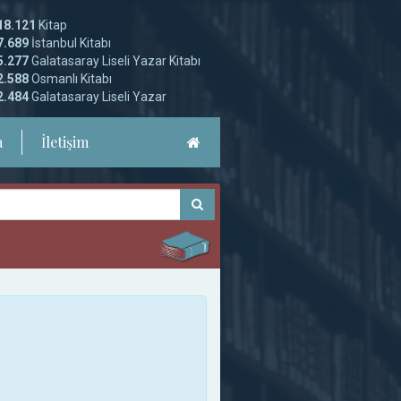
18.121
Kitap
7.689
İstanbul Kitabı
5.277
Galatasaray Liseli Yazar Kitabı
2.588
Osmanlı Kitabı
2.484
Galatasaray Liseli Yazar
a
İletişim