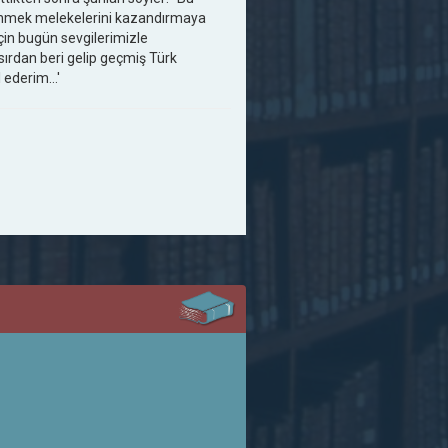
şünmek melekelerini kazandırmaya
çin bugün sevgilerimizle
sırdan beri gelip geçmiş Türk
l ederim…'