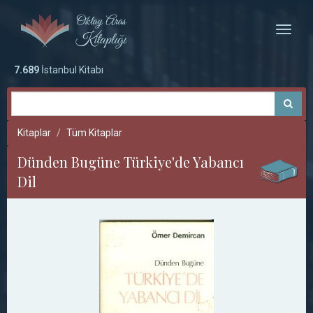
Toggle
naviga
7.689
İstanbul Kitabı
Kitaplar
Tüm Kitaplar
Dünden Bugüne Türkiye'de Yabancı
Dil