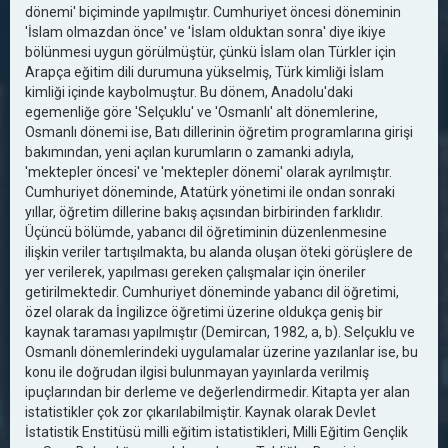
dönemi' biçiminde yapılmıştır. Cumhuriyet öncesi döneminin
'İslam olmazdan önce' ve 'İslam olduktan sonra' diye ikiye
bölünmesi uygun görülmüştür, çünkü İslam olan Türkler için
Arapça eğitim dili durumuna yükselmiş, Türk kimliği İslam
kimliği içinde kaybolmuştur. Bu dönem, Anadolu'daki
egemenliğe göre 'Selçuklu' ve 'Osmanlı' alt dönemlerine,
Osmanlı dönemi ise, Batı dillerinin öğretim programlarına girişi
bakımından, yeni açılan kurumların o zamanki adıyla,
'mektepler öncesi' ve 'mektepler dönemi' olarak ayrılmıştır.
Cumhuriyet döneminde, Atatürk yönetimi ile ondan sonraki
yıllar, öğretim dillerine bakış açısından birbirinden farklıdır.
Üçüncü bölümde, yabancı dil öğretiminin düzenlenmesine
ilişkin veriler tartışılmakta, bu alanda oluşan öteki görüşlere de
yer verilerek, yapılması gereken çalışmalar için öneriler
getirilmektedir. Cumhuriyet döneminde yabancı dil öğretimi,
özel olarak da İngilizce öğretimi üzerine oldukça geniş bir
kaynak taraması yapılmıştır (Demircan, 1982, a, b). Selçuklu ve
Osmanlı dönemlerindeki uygulamalar üzerine yazılanlar ise, bu
konu ile doğrudan ilgisi bulunmayan yayınlarda verilmiş
ipuçlarından bir derleme ve değerlendirmedir. Kitapta yer alan
istatistikler çok zor çıkarılabilmiştir. Kaynak olarak Devlet
İstatistik Enstitüsü milli eğitim istatistikleri, Milli Eğitim Gençlik