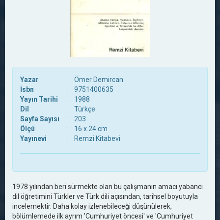
Yazar
:
Ömer Demircan
İsbn
:
9751400635
Yayın Tarihi
:
1988
Dil
:
Türkçe
Sayfa Sayısı
:
203
Ölçü
:
16 x 24 cm
Yayınevi
:
Remzi Kitabevi
1978 yılından beri sürmekte olan bu çalışmanın amacı yabancı
dil öğretimini Türkler ve Türk dili açısından, tarihsel boyutuyla
incelemektir. Daha kolay izlenebileceği düşünülerek,
bölümlemede ilk ayrım 'Cumhuriyet öncesi' ve 'Cumhuriyet