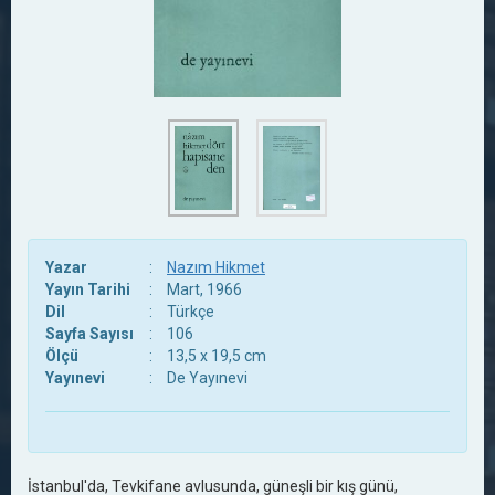
Yazar
:
Nazım Hikmet
Yayın Tarihi
:
Mart, 1966
Dil
:
Türkçe
Sayfa Sayısı
:
106
Ölçü
:
13,5 x 19,5 cm
Yayınevi
:
De Yayınevi
İstanbul'da, Tevkifane avlusunda, güneşli bir kış günü,