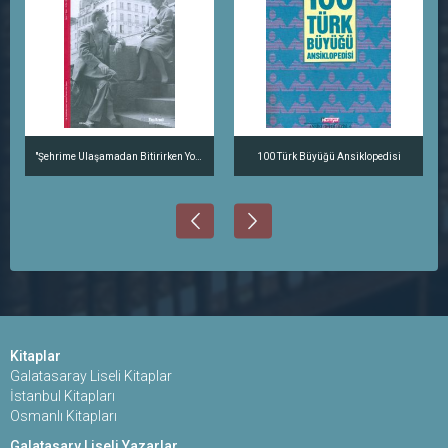
"Şehrime Ulaşamadan Bitirirken Yolumu..." Nazım ve Vera, Moskova'dan İstanbul'a
100 Türk Büyüğü Ansiklopedisi
Kitaplar
Galatasaray Liseli Kitaplar
İstanbul Kitapları
Osmanlı Kitapları
Galatasary Liseli Yazarlar