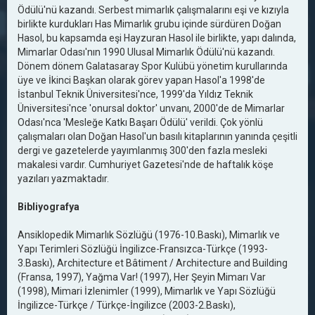
Ödülü'nü kazandı. Serbest mimarlık çalışmalarını eşi ve kızıyla
birlikte kurdukları Has Mimarlık grubu içinde sürdüren Doğan
Hasol, bu kapsamda eşi Hayzuran Hasol ile birlikte, yapı dalında,
Mimarlar Odası'nın 1990 Ulusal Mimarlık Ödülü'nü kazandı.
Dönem dönem Galatasaray Spor Kulübü yönetim kurullarında
üye ve İkinci Başkan olarak görev yapan Hasol'a 1998'de
İstanbul Teknik Üniversitesi'nce, 1999'da Yıldız Teknik
Üniversitesi'nce 'onursal doktor' unvanı, 2000'de de Mimarlar
Odası'nca 'Mesleğe Katkı Başarı Ödülü' verildi. Çok yönlü
çalışmaları olan Doğan Hasol'un basılı kitaplarının yanında çeşitli
dergi ve gazetelerde yayımlanmış 300'den fazla mesleki
makalesi vardır. Cumhuriyet Gazetesi'nde de haftalık köşe
yazıları yazmaktadır.
Bibliyografya
Ansiklopedik Mimarlık Sözlüğü (1976-10.Baskı), Mimarlık ve
Yapı Terimleri Sözlüğü İngilizce-Fransızca-Türkçe (1993-
3.Baskı), Architecture et Bâtiment / Architecture and Building
(Fransa, 1997), Yağma Var! (1997), Her Şeyin Mimarı Var
(1998), Mimari İzlenimler (1999), Mimarlık ve Yapı Sözlüğü
İngilizce-Türkçe / Türkçe-İngilizce (2003-2.Baskı),