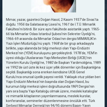
Mimar, yazar, gazeteci Doğan Hasol, 2 Kasım 1937'de Sivas'ta
doğdu. 1956'da Galatasaray Lisesi'ni, 1961'de İ.T.Ü. Mimarlık
Fakültesi'ni bitirdi. Bir süre aynı fakültede asistanlık yaptı. 1965-
66'da Mimarlar Odası İstanbul Şubesi'nin Sekreter Üyeliği'ni,
1966-69 arasında da Mimarlar Odası'nın dergisi MİMARLIK'ın
Yazı İşleri Müdürlüğü'nü yaptı. 1968'de bir grup arkadaşıyla
birlikte, yapı alanında bir bilgi merkezi olan Yapı-Endüstri
Merkezi'nin (YEM) kuruluşunu gerçekleştirdi. 1978'de, YEM'in
üyesi olduğu Uluslararası Yapı Merkezleri Birliği (UICB)'nin
Yönetim Kurulu Üyeliği'ne, 1980'de Başkan Yardımcılığına, 1989
ve 1992'de üst üste iki kez üçer yıllık dönemler için Başkanlığına
seçildi. Başkanlığı sona ererken kendisine UICB Genel
Kurulu'nca onursal üyelik payesi verildi. Yaklaşık otuz yıldan beri
Yapı-Endüstri Merkezi'nin başında olan Doğan Hasol, bu
kurumun bilgi merkezi işlevi doğrultusunda YAPI Dergisi'nin
yanı sıra başta Yapı Kataloğu olmak üzere, mesleki kataloglar
ve mimarlık kitaplarının yayımlanmasına, mesleki kurslar,
konferanslar, seminerler düzenlenmesine öncülük etti. Türk
Serbest Mimarlar Derneği'nin 94/95 dönemi Basın-Yayın