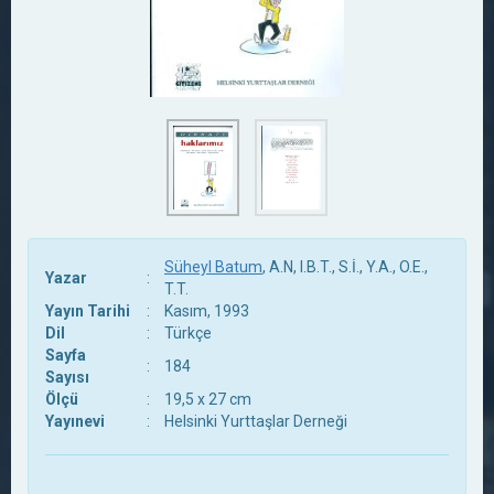
Süheyl Batum
, A.N, I.B.T., S.İ., Y.A., O.E.,
Yazar
:
T.T.
Yayın Tarihi
:
Kasım, 1993
Dil
:
Türkçe
Sayfa
:
184
Sayısı
Ölçü
:
19,5 x 27 cm
Yayınevi
:
Helsinki Yurttaşlar Derneği