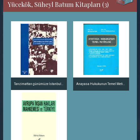
Yücekök, Süheyl Batum Kitapları (3)
Tanzimattan günümüze İstanbul'da STK'lar
Anayasa Hukukunun Temel Metinleri