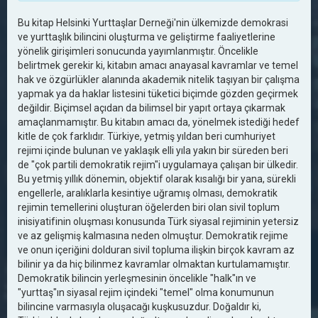
Bu kitap Helsinki Yurttaşlar Derneği'nin ülkemizde demokrasi
ve yurttaşlık bilincini oluşturma ve geliştirme faaliyetlerine
yönelik girişimleri sonucunda yayımlanmıştır. Öncelikle
belirtmek gerekir ki, kitabın amacı anayasal kavramlar ve temel
hak ve özgürlükler alanında akademik nitelik taşıyan bir çalışma
yapmak ya da haklar listesini tüketici biçimde gözden geçirmek
değildir. Biçimsel açıdan da bilimsel bir yapıt ortaya çıkarmak
amaçlanmamıştır. Bu kitabın amacı da, yönelmek istediği hedef
kitle de çok farklıdır. Türkiye, yetmiş yıldan beri cumhuriyet
rejimi içinde bulunan ve yaklaşık elli yıla yakın bir süreden beri
de "çok partili demokratik rejim"i uygulamaya çalışan bir ülkedir.
Bu yetmiş yıllık dönemin, objektif olarak kısalığı bir yana, sürekli
engellerle, aralıklarla kesintiye uğramış olması, demokratik
rejimin temellerini oluşturan öğelerden biri olan sivil toplum
inisiyatifinin oluşması konusunda Türk siyasal rejiminin yetersiz
ve az gelişmiş kalmasına neden olmuştur. Demokratik rejime
ve onun içeriğini dolduran sivil topluma ilişkin birçok kavram az
bilinir ya da hiç bilinmez kavramlar olmaktan kurtulamamıştır.
Demokratik bilincin yerleşmesinin öncelikle "halk"ın ve
"yurttaş"ın siyasal rejim içindeki "temel" olma konumunun
bilincine varmasıyla oluşacağı kuşkusuzdur. Doğaldır ki,