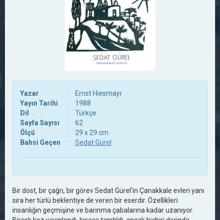
Yazar
:
Ernst Hiesmayr
Yayın Tarihi
:
1988
Dil
:
Türkçe
Sayfa Sayısı
:
62
Ölçü
:
29 x 29 cm
Bahsi Geçen
:
Sedat Gürel
Bir dost, bir çağrı, bir görev Sedat Gürel'in Çanakkale evleri yanı
sıra her türlü beklentiye de veren bir eserdir. Özellikleri
insanlığın geçmişine ve barınma çabalarına kadar uzanıyor.