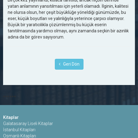
Birçok kez yayınlandı, kısaca tanıtıldı, ancak hiçbiri derinde
yatan anlamının yansıtılması için yeterli olamadı. İlginin, kalitesi
ne olursa olsun, her çeşit büyüklüğe yöneldiği günümüzde, bu
eser, küçük boyutları ve yalınlığıyla yeterince çarpıcı olamıyor.
Büyük bir yaratıcılıkla çözümlenmiş bu küçük eserin
tanıtılmasında yardımcı olmayı, aynı zamanda seçkin bir azınlık
adına da bir görev sayıyorum.
Geri Dön
******
Kitaplar
Galatasaray Liseli Kitaplar
İstanbul Kitapları
Osmanlı Kitapları