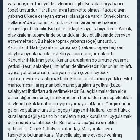
vatandaşının Türkiye'de evlenmesi gibi. Burada kişi yabancı
(öge) unsurdur. Tarafların aynı tabiiyette olması, fakat olayın
yabancı ülkede cereyan etmesi olanağı da vardır. Örnek olarak,
Hollanda' da bulunan iki Türk işçisinin birbirlerine hakaret
etmesi gösterilebilir. Bu halde de kişiler aynı tabiiyettedir. Ancak,
olay kişilerin tabiiyetinde bulundukları devlet ülkesinde cereyan
etmemektedir. Bu halde toprak yabancı (öge) unsurdur.
Kanunlar ihtilafı (yasaların çatışması) yabancı ögeyi taşıyan
olaylara uygulanacak devletin yasasını araştırmaktadır.
Kanunlar ihtilafının yetkili kanunu araştıran bölümüne yasama
yetkisi (teşrii salahiyet) ihtilafları denilmektedir. Kanunlar ihtilafı,
ayrıca yabancı unsuru taşıyan ihtilafı çözümleyecek
mahkemeyi de araştırmaktadır. Kanunlar ihtilafının yetkili devlet
mahkemesini araştıran bölümüne yargılama yetkisi (kazai
salahiyet) ihtilafları adı verilmektedir. Bu açıklamalardan elde
edilen diğer bir sonuç mahkemelerin herhalde mensup oldukları
devletin hukuk kurallarını uygulayamayacaklarıdır. Yargıç önüne
gelen ve yabancı unsuru (ögeyi) taşıyan ihtilaflara, kendi hukuk
kurallarını değil yabancı bir devletin hukuk kurallarını uygulamak
durumunda kalabilecektir. Bu konuda aşağıdaki örnekler
getirilebilir. Örnek 1: İtalyan vatandaşı Maryoruka, aynı
tabiiyette bulunan karısı Marcella aleyhine evvelce verilmiş