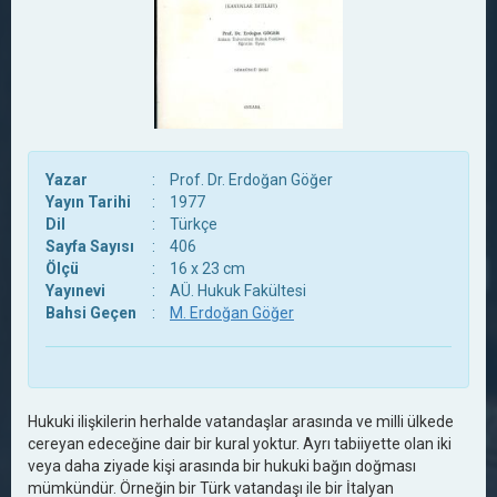
Yazar
:
Prof. Dr. Erdoğan Göğer
Yayın Tarihi
:
1977
Dil
:
Türkçe
Sayfa Sayısı
:
406
Ölçü
:
16 x 23 cm
Yayınevi
:
AÜ. Hukuk Fakültesi
Bahsi Geçen
:
M. Erdoğan Göğer
Hukuki ilişkilerin herhalde vatandaşlar arasında ve milli ülkede
cereyan edeceğine dair bir kural yoktur. Ayrı tabiiyette olan iki
veya daha ziyade kişi arasında bir hukuki bağın doğması
mümkündür. Örneğin bir Türk vatandaşı ile bir İtalyan