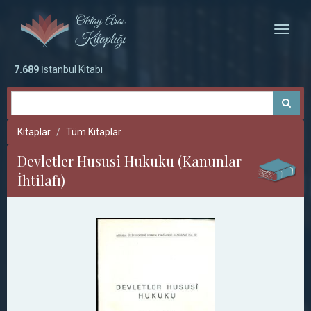
Toggle
naviga
7.689
İstanbul Kitabı
Kitaplar
Tüm Kitaplar
Devletler Hususi Hukuku (Kanunlar
İhtilafı)