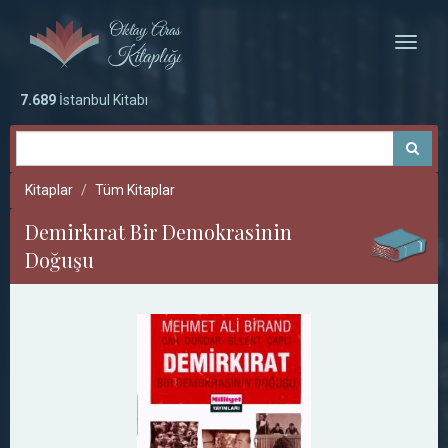
Toggle
naviga
7.689
İstanbul Kitabı
Kitaplar
Tüm Kitaplar
Demirkırat Bir Demokrasinin
Doğuşu