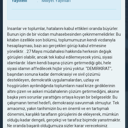
Yayınevi
:
Milliyet Yayınları
İnsanlar ve toplumlar, hatalarını kabul ettikleri oranda büyürler.
Bunun için de bir vicdan muhasebesinden çekinmemelidirler. Bu
kitabın özellikle son bölümü, toplumumuzun kendi vicdanıyla
hesaplaşması, bazı acı gerçekleri görüp kabul etmesine
yöneliktir. . 27 Mayıs müdahalesi hakkında herkesin değişik
görüşleri olabilir, ancak tek kabul edilemeyecek yönü, siyasi
idamlardır. İdam kendi başına çözüm getirmediği gibi, hele
siyasi idamın affedilecek hiçbir yönü yoktur. "DEMİRKIRAT",
başından sonuna kadar demokrasiyi ve sivil çözümü
destekleyen, demokratik uygulamalardan, uzlaşı ve
hoşgörüden ayrılındığında toplumların nasıl krize girdiklerinin
altını çizen ve askeri müdahalenin çözüm getirmediğini, aksine
başka yeni sorunlar yarattığını ortaya koyan bir belgeseldir. Bu
çalışmanın temel hedefi, demokrasiyi savunmak olmuştur. Tek
amacımız, yakın tarihimizin bu en önemli ve en tartışmalı
dönemini, karşılıklı tarafların görüşlerini de ekleyerek, mümkün
olduğu kadar dengeli, gerçekçi ve tarafsız biçimde yansıtmaktır.
Ne oranda başarılı olduğumuza sizler karar vereceksiniz.