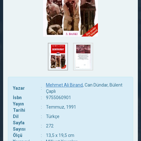
Mehmet Ali Birand
, Can Dündar, Bülent
Yazar
:
Çaplı
İsbn
:
9755060901
Yayın
:
Temmuz, 1991
Tarihi
Dil
:
Türkçe
Sayfa
:
272
Sayısı
Ölçü
:
13,5 x 19,5 cm