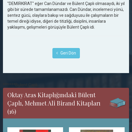
"DEMİRKIRAT" eğer Can Dündar ve Bülent Çaplı olmasaydı, iki yıl
gibi bir sürede tamamlanamazdı. Can Dündar, incelemeci yönü,
sentez gücü, olaylara bakışı ve sağduyusu ile çalışmaların bir
temel direği idiyse, diğeri de titizliği, disiplini, insanlara
yaklaşımı, gelişmeleri görüşüyle Bülent Çaplı idi.
Geri Dön
******Bülent Çaplı
Oktay Aras Kitaplığındaki Bülent
Çaplı, Mehmet Ali Birand Kitapları
(16)