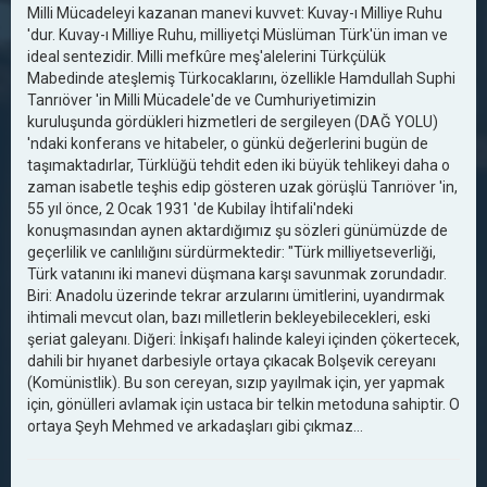
Milli Mücadeleyi kazanan manevi kuvvet: Kuvay-ı Milliye Ruhu
'dur. Kuvay-ı Milliye Ruhu, milliyetçi Müslüman Türk'ün iman ve
ideal sentezidir. Milli mefkûre meş'alelerini Türkçülük
Mabedinde ateşlemiş Türkocaklarını, özellikle Hamdullah Suphi
Tanrıöver 'in Milli Mücadele'de ve Cumhuriyetimizin
kuruluşunda gördükleri hizmetleri de sergileyen (DAĞ YOLU)
'ndaki konferans ve hitabeler, o günkü değerlerini bugün de
taşımaktadırlar, Türklüğü tehdit eden iki büyük tehlikeyi daha o
zaman isabetle teşhis edip gösteren uzak görüşlü Tanrıöver 'in,
55 yıl önce, 2 Ocak 1931 'de Kubilay İhtifali'ndeki
konuşmasından aynen aktardığımız şu sözleri günümüzde de
geçerlilik ve canlılığını sürdürmektedir: "Türk milliyetseverliği,
Türk vatanını iki manevi düşmana karşı savunmak zorundadır.
Biri: Anadolu üzerinde tekrar arzularını ümitlerini, uyandırmak
ihtimali mevcut olan, bazı milletlerin bekleyebilecekleri, eski
şeriat galeyanı. Diğeri: İnkişafı halinde kaleyi içinden çökertecek,
dahili bir hıyanet darbesiyle ortaya çıkacak Bolşevik cereyanı
(Komünistlik). Bu son cereyan, sızıp yayılmak için, yer yapmak
için, gönülleri avlamak için ustaca bir telkin metoduna sahiptir. O
ortaya Şeyh Mehmed ve arkadaşları gibi çıkmaz...