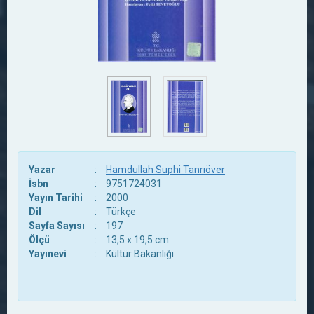
Yazar
:
Hamdullah Suphi Tanrıöver
İsbn
:
9751724031
Yayın Tarihi
:
2000
Dil
:
Türkçe
Sayfa Sayısı
:
197
Ölçü
:
13,5 x 19,5 cm
Yayınevi
:
Kültür Bakanlığı