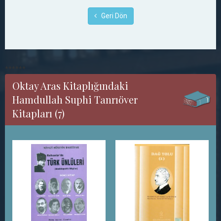
Geri Dön
******
Oktay Aras Kitaplığındaki
Hamdullah Suphi Tanrıöver
Kitapları (7)