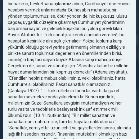
bir bakıma, heykel sanatçılarımız adına, Cumhuriyet döneminin
hesabını vermek anlamındadır. Bu hesabın muhatabı, bir
yönden toplumumuz ise, öbür yönden de, hiç kuşkusuz, ulusu
çağdaş uygarlık düzeyine çıkarmayı Cumhuriyet yönetiminin
baş amacı sayan ve gelecek kuşakları bu yolda görevli kılan
Büyük Atatürk'tür. Türk sanatçısı, kendi alanında vereceği bu
hesaptan kesinlikle alnı açık çıkmalıdır. Yoksa topluma karşı
yükümlü olduğu görevi yerine getirmemiş olmanın ezikliğiyle
birlikte sanatı toplumsal değerlerin en önemlilerinden birisi,
insanlığın baş tacı sayan büyük Atasına karşı mahcup düşer.
Gerçekten de, sanat ve sanatçı için: "Sanatsız kalan bir milletin
hayat damarlarından biri kopmuş demektir.' (Adana seyahati).
"Efendiler, hepiniz mebus olabilirsiniz, vekil olabilirsiniz, hatta
Cumhurreisi olabilirsiniz. Fakat sanatkâr olamazsınız...'
(Çankaya 1927). " ... Türk milletinin tarihi bir vasfı da güzel
sanatları sevmek ve onda yükselmektir. Bunun içindir ki,
milletimizin Güzel Sanatlara sevgisini mütemadiyen ve her
türlü vasıta ve tedbirlerle besleyerek inkişaf ettirmek milli
ülkümüzdür.' (10. Yıl Nutkundan). "Bir millet sanattan ve
sanatkârdan mahrum ise, tam bir hayata malik olamaz.'
"Sanatkâr, cemiyette, uzun cehit ve gayretlerden sonra, alnında
ışığı ilk hisseden insandır.' "İnsanlar, mütekâmil olmak için bazı