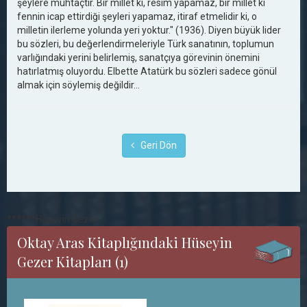
şeylere muhtaçtır. Bir millet ki, resim yapamaz, bir millet ki
fennin icap ettirdiği şeyleri yapamaz, itiraf etmelidir ki, o
milletin ilerleme yolunda yeri yoktur." (1936). Diyen büyük lider
bu sözleri, bu değerlendirmeleriyle Türk sanatının, toplumun
varlığındaki yerini belirlemiş, sanatçıya görevinin önemini
hatırlatmış oluyordu. Elbette Atatürk bu sözleri sadece gönül
almak için söylemiş değildir…
Geri Dön
******Hüseyin Gezer
Oktay Aras Kitaplığındaki Hüseyin
Gezer Kitapları (1)