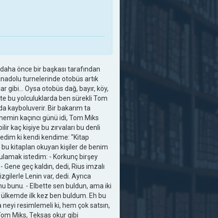
 daha önce bir başkası tarafından
Anadolu turnelerinde otobüs artık
lar gibi... Oysa otobüs dağ, bayır, köy,
şte bu yolculuklarda ben sürekli Tom
a kayboluverir. Bir bakarım ta
rnemin kaçıncı günü idi, Tom Miks
r kaç kişiye bu zırvaları bu denli
. Dedim ki kendi kendime: "Kitap
u kitaplan okuyan kişiler de benim
amak istedim: - Korkunç birşey
- Gene geç kaldın, dedi, Rius imzalı
çizgilerle Lenin var, dedi. Ayrıca
 bunu. - Elbette sen buldun, ama iki
 ülkemde ilk kez ben buldum. Eh bu
 neyi resimlemeli ki, hem çok satsın,
Tom Miks, Teksas okur gibi