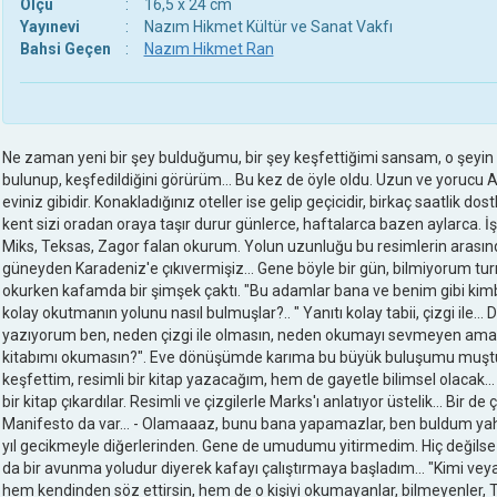
Ölçü
:
16,5 x 24 cm
Yayınevi
:
Nazım Hikmet Kültür ve Sanat Vakfı
Bahsi Geçen
:
Nazım Hikmet Ran
Ne zaman yeni bir şey bulduğumu, bir şey keşfettiğimi sansam, o şeyin
bulunup, keşfedildiğini görürüm... Bu kez de öyle oldu. Uzun ve yorucu 
eviniz gibidir. Konakladığınız oteller ise gelip geçicidir, birkaç saatlik dost
kent sizi oradan oraya taşır durur günlerce, haftalarca bazen aylarca. İ
Miks, Teksas, Zagor falan okurum. Yolun uzunluğu bu resimlerin arasınd
güneyden Karadeniz'e çıkıvermişiz... Gene böyle bir gün, bilmiyorum tu
okurken kafamda bir şimşek çaktı. "Bu adamlar bana ve benim gibi kimbili
kolay okutmanın yolunu nasıl bulmuşlar?.. " Yanıtı kolay tabii, çizgi ile..
yazıyorum ben, neden çizgi ile olmasın, neden okumayı sevmeyen ama b
kitabımı okumasın?". Eve dönüşümde karıma bu büyük buluşumu muştul
keşfettim, resimli bir kitap yazacağım, hem de gayetle bilimsel olacak... 
bir kitap çıkardılar. Resimli ve çizgilerle Marks'ı anlatıyor üstelik... Bir de 
Manifesto da var... - Olamaaaz, bunu bana yapamazlar, ben buldum yahu
yıl gecikmeyle diğerlerinden. Gene de umudumu yitirmedim. Hiç değilse
da bir avunma yoludur diyerek kafayı çalıştırmaya başladım... "Kimi veya
hem kendinden söz ettirsin, hem de o kişiyi okumayanlar, bilmeyenler, 