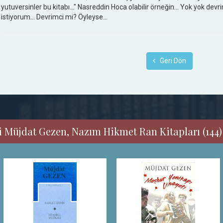
yutuversinler bu kitabı..." Nasreddin Hoca olabilir örneğin... Yok yok devrim
istiyorum... Devrimci mi? Öyleyse...
Geri Dön
i Müjdat Gezen, Nazım Hikmet Ran Kitapları (144)