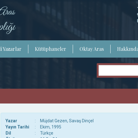
i Yazarlar
Kütüphaneler
Oktay Aras
Hakkınd
Yazar
:
Müjdat Gezen, Savaş Dinçel
Yayın Tarihi
:
Ekim, 1995
Dil
:
Türkçe