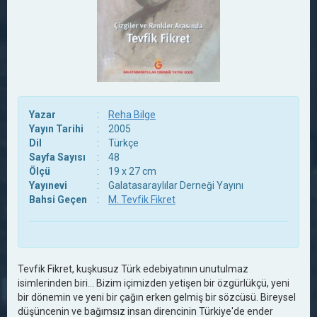
Yazar
:
Reha Bilge
Yayın Tarihi
:
2005
Dil
:
Türkçe
Sayfa Sayısı
:
48
Ölçü
:
19 x 27 cm
Yayınevi
:
Galatasaraylılar Derneği Yayını
Bahsi Geçen
:
M. Tevfik Fikret
Tevfik Fikret, kuşkusuz Türk edebiyatının unutulmaz
isimlerinden biri… Bizim içimizden yetişen bir özgürlükçü, yeni
bir dönemin ve yeni bir çağın erken gelmiş bir sözcüsü. Bireysel
düşüncenin ve bağımsız insan direncinin Türkiye'de ender