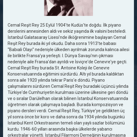
Cemal Reşit Rey 25 Eylül 1904'te Kudüs'te doğdu. İlk piyano
derslerini annesinden aldı ve sekiz yaşında ilk valsini besteledi.
İstanbul Galatasaray Lisesi'nde ilköğrenimine başlayan Cemal
Reşit Rey burada iki yıl okudu. Daha sonra 1913'te babası
''Babıali Olayı'' nedeniyle ülkeden ayrılmak zorunda kalınca ailesi
ile birlikte Fransa'ya yerleşti. I. Dünya Savaşı'nın çıkması
nedeniyle aile Fransa'dan ayrıldı ve İsviçre'de Cenevre'ye geçti.
Cemal Reşit Rey burada St. Antoine Koleji ile Cenevre
Konservatuarında eğitimini sürdürdü. Altı yıl burada kaldıktan
sonra aile 1920 yılında tekrar Paris'e döndü. Piyano
çalışmalarını sürdüren Cemal Reşit Rey buradaki üçüncü yılında
Türkiye'de Cumhuriyetin kurulması üzerine ülkesine geri döndü
ve o sıralar Darülelhan olarak bilinen İstanbul Konservatuarında
öğretmen olarak çalışmaya başladı. Burada kompozisyon ve
piyano dersleri verdi. Cemal Reşit Rey, Türkiye'ye geldikten üç
yıl sonra önce bir koro ve daha sonra da 1934 yılında bugünkü
İstanbul Kent Orkestrasının temeli olan yaylı sazlar bölümünü
kurdu. 1946-60 yılları arasında başka ülkelerde yabancı
orkestralar yönetti. İstanbul Filarmoni Derneğinin kurulmasına