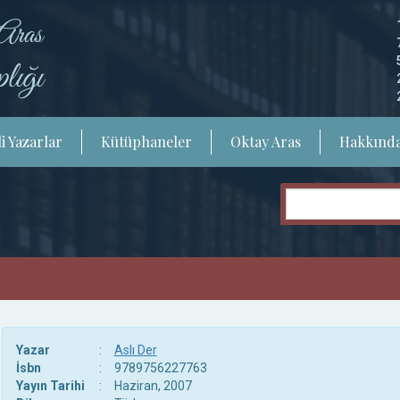
i Yazarlar
Kütüphaneler
Oktay Aras
Hakkınd
Yazar
:
Aslı Der
İsbn
:
9789756227763
Yayın Tarihi
:
Haziran, 2007