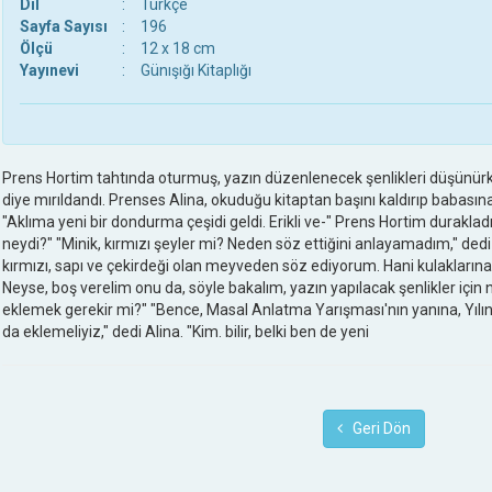
Dil
:
Türkçe
Sayfa Sayısı
:
196
Ölçü
:
12 x 18 cm
Yayınevi
:
Günışığı Kitaplığı
Prens Hortim tahtında oturmuş, yazın düzenlenecek şenlikleri düşünürken
diye mırıldandı. Prenses Alina, okuduğu kitaptan başını kaldırıp babasına
"Aklıma yeni bir dondurma çeşidi geldi. Erikli ve-" Prens Hortim durakladı.
neydi?" "Minik, kırmızı şeyler mi? Neden söz ettiğini anlayamadım," dedi ş
kırmızı, sapı ve çekirdeği olan meyveden söz ediyorum. Hani kulaklarına 
Neyse, boş verelim onu da, söyle bakalım, yazın yapılacak şenlikler için
eklemek gerekir mi?" "Bence, Masal Anlatma Yarışması'nın yanına, Yılın
da eklemeliyiz," dedi Alina. "Kim. bilir, belki ben de yeni
Geri Dön