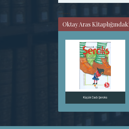
******
Oktay Aras Kitaplığındaki 
Küçük Cadı Şeroks