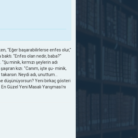
, "Eğer başarabilirlerse enfes olur,"
 baktı. "Enfes olan nedir, baba?"
 "Şu minik, kırmızı şeylerin adı
aşıran kızı. "Canım, işte şu- minik,
takarsın. Neydi adı, unuttum...
 ne düşünüyorsun? Yeni birkaç gösteri
 En Güzel Yeni Masalı Yarışması'nı