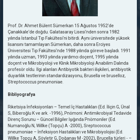
Prof. Dr. Ahmet Bülent Sümerkan 15 Ağustos 1952'de
Çanakkale'de doğdu. Galatasaray Lisesi'nden sonra 1982
yılında İstanbul Tıp Fakültesi'ni bitirdi. Aynı üniversitede yüksek
lisansını tamamlayan Sümerkan, daha sonra Erciyes
Üniversitesi Tıp Fakültesi'nde 1988 yılında göreve başladı. 1991
yılında uzman, 1993 yılında yardımcı doçent, 1995 yılında
doçent ve Mikrobiyoloji ve Klinik Mikrobiyoloji Anabilim Dalında
profesör oldu. İlgi alanları Antibiyotik bakteri ilişkileri, antibiyotik
duyarlılık testlerinin standardizasyonu, Brusella ve bruselloz,
Streptococcus pneumoniae.
Bibliyografya
Riketsiya İnfeksiyonları – Temel İç Hastalıkları (Ed. İliçin G, Ünal
S, Biberoğlu K ve ark. -1996), Pnömoni: Antimikrobiyal Tedavide
Direnç Sorunu – Güncel Bilgiler Işığında Pnömoniler (Ed.
Numanoğlu N, Willke (Topçu) A -2000), Sreptococcus
pneumoniae – İnfeksiyon Hastalıkları ve Mikrobiyolojisi (Ed.
Willke Topçu A, Söyletir G, Doğanay M -2002), Brucella türleri - –