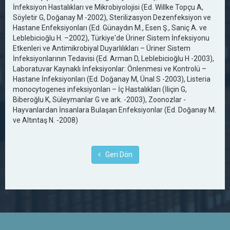
İnfeksiyon Hastalıkları ve Mikrobiyolojisi (Ed. Willke Topçu A,
Söyletir G, Doğanay M -2002), Sterilizasyon Dezenfeksiyon ve
Hastane Enfeksiyonları (Ed. Günaydın M., Esen Ş., Saniç A. ve
Leblebicioğlu H. –2002), Türkiye'de Üriner Sistem İnfeksiyonu
Etkenleri ve Antimikrobiyal Duyarlılıkları – Üriner Sistem
İnfeksiyonlarının Tedavisi (Ed. Arman D, Leblebicioğlu H -2003),
Laboratuvar Kaynaklı İnfeksiyonlar: Önlenmesi ve Kontrolü –
Hastane İnfeksiyonları (Ed. Doğanay M, Ünal S -2003), Listeria
monocytogenes infeksiyonları – İç Hastalıkları (İliçin G,
Biberoğlu K, Süleymanlar G ve ark. -2003), Zoonozlar -
Hayvanlardan İnsanlara Bulaşan Enfeksiyonlar (Ed. Doğanay M.
ve Altıntaş N. -2008)
Geri Dön