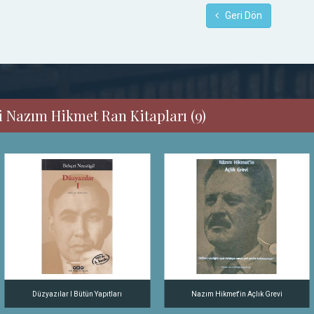
Geri Dön
i Nazım Hikmet Ran Kitapları (9)
Düzyazılar I Bütün Yapıtları
Nazım Hikmet'in Açlık Grevi