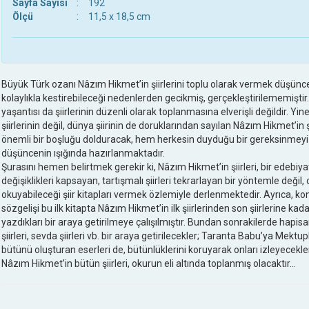
Sayfa Sayısı
:
192
Ölçü
:
11,5 x 18,5 cm
Büyük Türk ozanı Nâzım Hikmet’in şiirlerini toplu olarak vermek düşünce
kolaylıkla kestirebileceği nedenlerden gecikmiş, gerçekleştirilememiştir. 
yaşantısı da şiirlerinin düzenli olarak toplanmasına elverişli değildir. Yin
şiirlerinin değil, dünya şiirinin de doruklarından sayılan Nâzım Hikmet’in 
önemli bir boşluğu dolduracak, hem herkesin duyduğu bir gereksinmeyi gi
düşüncenin ışığında hazırlanmaktadır.
Şurasını hemen belirtmek gerekir ki, Nâzım Hikmet’in şiirleri, bir edebiyat
değişiklikleri kapsayan, tartışmalı şiirleri tekrarlayan bir yöntemle değil
okuyabileceği şiir kitapları vermek özlemiyle derlenmektedir. Ayrıca, k
sözgelişi bu ilk kitapta Nâzım Hikmet’in ilk şiirlerinden son şiirlerine 
yazdıkları bir araya getirilmeye çalışılmıştır. Bundan sonrakilerde hapisane 
şiirleri, sevda şiirleri vb. bir araya getirilecekler; Taranta Babu’ya Mektup
bütünü oluşturan eserleri de, bütünlüklerini koruyarak onları izleyecekle
Nâzım Hikmet’in bütün şiirleri, okurun eli altında toplanmış olacaktır...