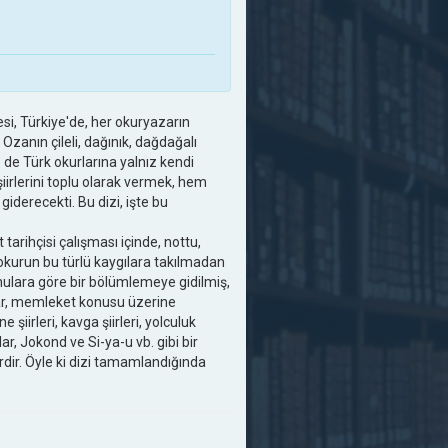
si, Türkiye'de, her okuryazarın
Ozanın çileli, dağınık, dağdağalı
e de Türk okurlarına yalnız kendi
şiirlerini toplu olarak vermek, hem
derecekti. Bu dizi, işte bu
 tarihçisi çalışması içinde, nottu,
, okurun bu türlü kaygılara takılmadan
onulara göre bir bölümlemeye gidilmiş,
kadar, memleket konusu üzerine
şiirleri, kavga şiirleri, yolculuk
lar, Jokond ve Si-ya-u vb. gibi bir
rdir. Öyle ki dizi tamamlandığında