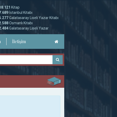
18.121
Kitap
7.689
İstanbul Kitabı
5.277
Galatasaray Liseli Yazar Kitabı
2.588
Osmanlı Kitabı
2.484
Galatasaray Liseli Yazar
a
İletişim