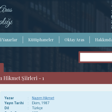
i Yazarlar
Kütüphaneler
Oktay Aras
Hakkınd
Hikmet Şiirleri - 1
Yazar
:
Nazım Hikmet
Yayın Tarihi
:
Ekim, 1987
Dil
:
Türkçe