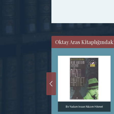
******
Oktay Aras Kitaplığındak
Yahya Kemal ve Nâzım Hikmet
Bir Yudum İnsan Nâzım Hikmet