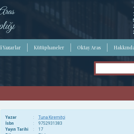
i Yazarlar
Kütüphaneler
Oktay Aras
Hakkınd
Yazar
:
Tuna Kiremitçi
İsbn
:
9752931383
Yayın Tarihi
:
17