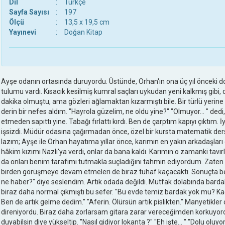
Dil
:
Türkçe
Sayfa Sayısı
:
197
Ölçü
:
13,5 x 19,5 cm
Yayınevi
:
Doğan Kitap
Ayşe odanın ortasında duruyordu. Üstünde, Orhan'ın ona üç yıl önceki
tulumu vardı. Kısacık kesilmiş kumral saçları uykudan yeni kalkmış gibi, 
dakika olmuştu, ama gözleri ağlamaktan kızarmıştı bile. Bir türlü yerin
derin bir nefes aldım. "Hayrola güzelim, ne oldu yine?" "Olmuyor... " ded
etmeden sapıttı yine. Tabağı fırlattı kırdı. Ben de çarptım kapıyı çıktım. İ
işsizdi. Müdür odasına çağırmadan önce, özel bir kursta matematik de
lazım; Ayşe ile Orhan hayatıma yıllar önce, karımın en yakın arkadaşları
hâkim kızımı Nazlı'ya verdi, onlar da bana kaldı. Karımın o zamanki tavırlar
da onları benim tarafımı tutmakla suçladığını tahmin ediyordum. Zat
birden görüşmeye devam etmeleri de biraz tuhaf kaçacaktı. Sonuçta ben
ne haber?" diye seslendim. Artık odada değildi. Mutfak dolabında bardak 
biraz daha normal çıkmıştı bu sefer. "Bu evde temiz bardak yok mu? Ka
Ben de artık gelme dedim." "Aferin. Ölürsün artık pislikten." Manyetikler
direniyordu. Biraz daha zorlarsam gitara zarar vereceğimden korkuyord
duyabilsin diye yükseltip. "Nasıl gidiyor lokanta ?" "Eh işte... " "Dolu olu