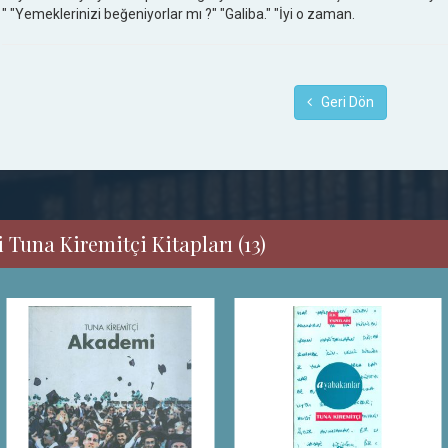
" "Yemeklerinizi beğeniyorlar mı ?" "Galiba." "İyi o zaman.
Geri Dön
 Tuna Kiremitçi Kitapları (13)