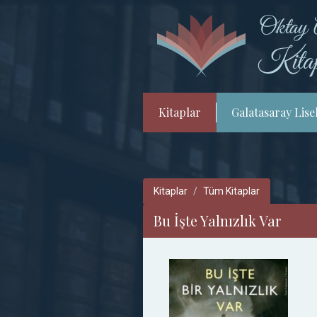
Kitaplar
Galatasaray Lisel
Kitaplar
Tüm Kitaplar
Bu İşte Yalnızlık Var