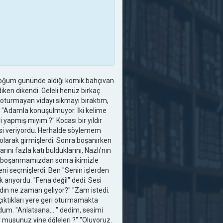
 doğum gününde aldığı komik bahçıvan
diken dikendi. Geleli henüz birkaç
e oturmayan vidayı sıkmayı bıraktım,
i, "Adamla konuşulmuyor. İki kelime
yi yapmış mıyım ?" Kocası bir yıldır
rsi veriyordu. Herhalde söylemem
 olarak girmişlerdi. Sonra boşanırken
ını fazla katı bulduklarını, Nazlı'nın
en boşanmamızdan sonra ikimizle
i seçmişlerdi. Ben "Senin işlerden
arıyordu. "Fena değil" dedi. Sesi
dın ne zaman geliyor?" "Zam istedi.
 çıktıkları yere geri oturmamakta
um. "Anlatsana... " dedim, sesimi
yor musunuz yine öğleleri ?" "Oluyoruz.