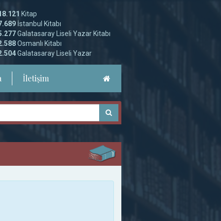
18.121
Kitap
7.689
İstanbul Kitabı
5.277
Galatasaray Liseli Yazar Kitabı
2.588
Osmanlı Kitabı
2.504
Galatasaray Liseli Yazar
a
İletişim