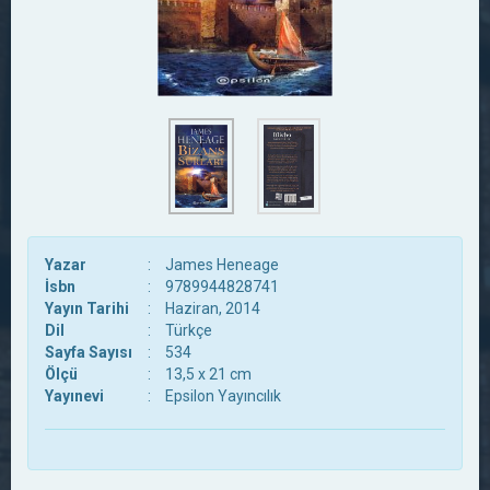
Yazar
:
James Heneage
İsbn
:
9789944828741
Yayın Tarihi
:
Haziran, 2014
Dil
:
Türkçe
Sayfa Sayısı
:
534
Ölçü
:
13,5 x 21 cm
Yayınevi
:
Epsilon Yayıncılık