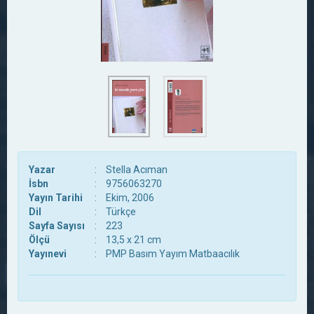
Yazar
:
Stella Acıman
İsbn
:
9756063270
Yayın Tarihi
:
Ekim, 2006
Dil
:
Türkçe
Sayfa Sayısı
:
223
Ölçü
:
13,5 x 21 cm
Yayınevi
:
PMP Basım Yayım Matbaacılık