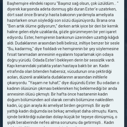
Başhemşire elindeki raporu "Başınız sağ olsun, çok üzüldüm... "
diyerek karşısında adeta donmuş gibi duran Ester'e uzatırken,
dört saat önce Brana'yı hasta bakıcının yardımıyla ameliyata
hazırlarken onun söylediği son sözü düşünüyordu. Brana ona
"Ben artık ölüme gidiyorum," derken artık iyice bir deri bir kemik
haline gelen eliyle uzaklarda, gözle görünmeyen bir yeri işaret
ediyordu. Ester, hemşirenin bankonun üzerinden uzattığı kâğıdı
aldı. Dudaklarının arasından belli belirsiz, iniltiye benzer bir sesle
"Bu, kadarmış," diye fısıldadı ve hemşirenin bir şey söylemesine
fırsat tanımadan annesinin eşyalarını toparlamak için odaya
doğru yürüdü. Odada Ester'i bekleyen derin bir sessizlik vardı.
Kapı kenarındaki yatakta yatan hastaya baktı bir an. Kadın
etrafında olan bitenden habersiz, vücudunun ona çektirdiği
acıları, düzenli aralıklarla dudaklarının arasından iniltilerle
çıkarıyordu. "Yaşam ne tuhaf," diye düşündü Ester. Bu odadan o
kadının ölüsünün çıkması beklenirken hiç beklemediği bir anda
annesinin ölüsü çıkmıştı. Bir hafta önce hastanenin kadın
doğum bölümünden acil olarak cerrahi bölümüne nakledilen
kadın, üç gün arayla iki ameliyat birden geçirmişti. Bir aydır
yattığı kadın doğumda ise birkaç ameliyat daha olmuştu. Karnı,
içinde biriktirdiği sulardan dolayı küçük bir tepeye dönüşmüş, o
şişlik beraberinde nefes alma sorununu da getirmişti... Kadın