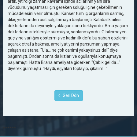
artık, yitirdiği zaman kavramı içinde acılarının yanı sıra
vücudunu yaşatması için gereken soluğu içine çekebilmenin
mücadelesini verir olmuştu. Kanser tüm iç organlarını sarmış,
dikiş yerlerinden asit salgılamaya başlamıştı. Kalabalık ailesi
doktorların da deyimiyle yaklaşan sonu bekliyordu. Ama yaşam
doktorların istekleriyle sürmüyor, sonlanmıyordu. O bilinmeyen
güç yine varlığını göstermiş ve kadın ilk defa bu sabah gözlerini
açarak etrafa bakmış, ameliyat yerini pansuman yapmaya
çalışan asistana, "Ula... ne çok canimi yakaysinuz da!" diye
bağırmıştı. Ondan sonra da kızları ve oğullarıyla konuşmaya
başlamıştı. Hatta Brana ameliyata giderken "Çabık gel da..."
diyerek gülmüştü. "Haydi, eşyaları toplayıp, çıkalım..."
Geri Dön
******