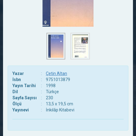
Yazar
:
Çetin Altan
İsbn
:
9751013879
Yayın Tarihi
:
1998
Dil
:
Türkçe
Sayfa Sayısı
:
230
Ölçü
:
13,5 x 19,5 cm
Yayınevi
:
İnkılâp Kitabevi