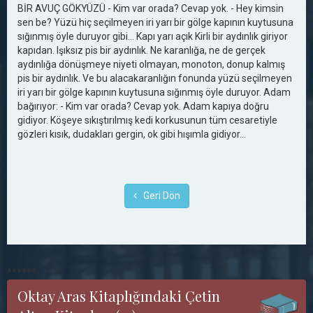
BİR AVUÇ GÖKYÜZÜ - Kim var orada? Cevap yok. - Hey kimsin
sen be? Yüzü hiç seçilmeyen iri yarı bir gölge kapının kuytusuna
sığınmış öyle duruyor gibi... Kapı yarı açık Kirli bir aydınlık giriyor
kapıdan. Işıksız pis bir aydınlık. Ne karanlığa, ne de gerçek
aydınlığa dönüşmeye niyeti olmayan, monoton, donup kalmış
pis bir aydınlık. Ve bu alacakaranlığın fonunda yüzü seçilmeyen
iri yarı bir gölge kapının kuytusuna sığınmış öyle duruyor. Adam
bağırıyor: - Kim var orada? Cevap yok. Adam kapıya doğru
gidiyor. Köşeye sıkıştırılmış kedi korkusunun tüm cesaretiyle
gözleri kısık, dudakları gergin, ok gibi hışımla gidiyor...
Geri Dön
******
Oktay Aras Kitaplığındaki Çetin