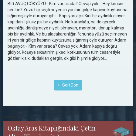
BİR AVUÇ GÖKYÜZÜ - Kim var orada? Cevap yok. - Hey kimsin
sen be? Yüzü hiç seçilmeyen iri yarı bir gölge kapının kuytusuna
sığınmış öyle duruyor gibi... Kapı yarı açık Kirli bir aydınlık giriyor
kapıdan. Işıksız pis bir aydınlık. Ne karanlığa, ne de gerçek
aydınlığa dönüşmeye niyeti olmayan, monoton, donup kalmış
pis bir aydınlık. Ve bu alacakaranlığın fonunda yüzü seçilmeyen
iri yarı bir gölge kapının kuytusuna sığınmış öyle duruyor. Adam
bağırıyor: - Kim var orada? Cevap yok. Adam kapıya doğru
gidiyor. Köşeye sıkıştırılmış kedi korkusunun tüm cesaretiyle
gözleri kısık, dudakları gergin, ok gibi hışımla gidiyor...
Geri Dön
******
Oktay Aras Kitaplığındaki Çetin