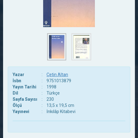
Yazar
:
Çetin Altan
İsbn
:
9751013879
Yayın Tarihi
:
1998
Dil
:
Türkçe
Sayfa Sayısı
:
230
Ölçü
:
13,5 x 19,5 cm
Yayınevi
:
İnkılâp Kitabevi