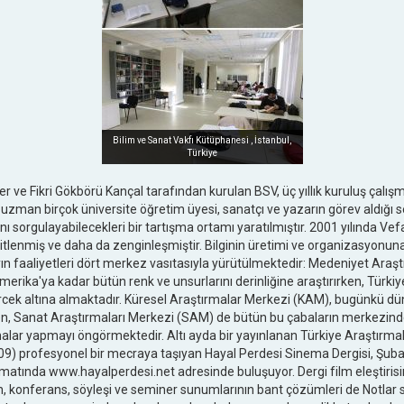
Bilim ve Sanat Vakfı Kütüphanesi , İstanbul,
Türkiye
r ve Fikri Gökbörü Kançal tarafından kurulan BSV, üç yıllık kuruluş çalı
a uzman birçok üniversite öğretim üyesi, sanatçı ve yazarın görev aldığı
nı sorgulayabilecekleri bir tartışma ortamı yaratılmıştır. 2001 yılında V
itlenmiş ve daha da zenginleşmiştir. Bilginin üretimi ve organizasyonu
 faaliyetleri dört merkez vasıtasıyla yürütülmektedir: Medeniyet Araşt
ika'ya kadar bütün renk ve unsurlarını derinliğine araştırırken, Türki
cek altına almaktadır. Küresel Araştırmalar Merkezi (KAM), bugünkü dün
en, Sanat Araştırmaları Merkezi (SAM) de bütün bu çabaların merkezind
şmalar yapmayı öngörmektedir. Altı ayda bir yayınlanan Türkiye Araştırmala
9) profesyonel bir mecraya taşıyan Hayal Perdesi Sinema Dergisi, Şubat 
ormatında www.hayalperdesi.net adresinde buluşuyor. Dergi film eleştirisin
rın, konferans, söyleşi ve seminer sunumlarının bant çözümleri de Notlar