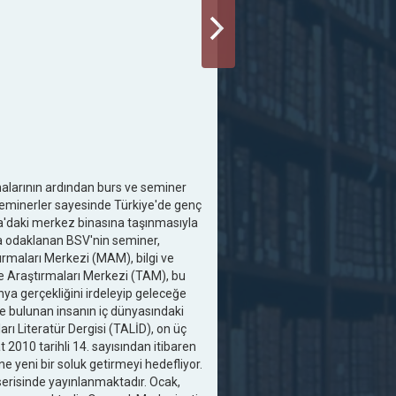
şmalarının ardından burs ve seminer
 seminerler sayesinde Türkiye'de genç
efa'daki merkez binasına taşınmasıyla
na odaklanan BSV'nin seminer,
ırmaları Merkezi (MAM), bilgi ve
ye Araştırmaları Merkezi (TAM), bu
ya gerçekliğini irdeleyip geleceğe
e bulunan insanın iç dünyasındaki
rı Literatür Dergisi (TALİD), on üç
2010 tarihli 14. sayısından itibaren
e yeni bir soluk getirmeyi hedefliyor.
 serisinde yayınlanmaktadır. Ocak,