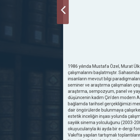
1986 yılında Mustafa Özel, Murat Ülke
çalışmalarını başlatmıştır. Sahasınd
insanların mevcut bilgi paradigmaları
seminer ve araştırma çalışmaları çeş
araştırma, sempozyum, panel ve yayın
düşüncenin kadim Çin'den modern Amer
bağlamda tarihsel gerçekliğimizi mer
dair öngörülerde bulunmaya çalışırk
estetik inceliğin inşası yolunda çalı
sayılık sinema yolculuğunu (2003-200
okuyucularıyla iki ayda bir e-dergi f
Vakıfta yapılan tartışmalı toplantıla