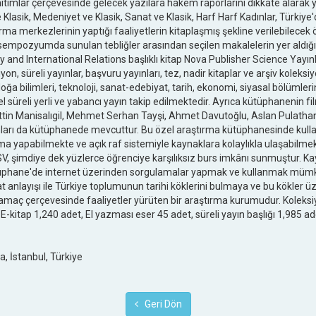
anıtımlar çerçevesinde gelecek yazılara hakem raporlarını dikkate alarak
 Klasik, Medeniyet ve Klasik, Sanat ve Klasik, Harf Harf Kadınlar, Türkiy
rma merkezlerinin yaptığı faaliyetlerin kitaplaşmış şekline verilebilecek
 sempozyumda sunulan tebliğler arasından seçilen makalelerin yer aldığı 
 and International Relations başlıklı kitap Nova Publisher Science Yayınl
n, süreli yayınlar, başvuru yayınları, tez, nadir kitaplar ve arşiv koleks
, doğa bilimleri, teknoloji, sanat-edebiyat, tarih, ekonomi, siyasal bölümle
 süreli yerli ve yabancı yayın takip edilmektedir. Ayrıca kütüphanenin film
ettin Manisalıgil, Mehmet Serhan Tayşi, Ahmet Davutoğlu, Aslan Pulathanel
ları da kütüphanede mevcuttur. Bu özel araştırma kütüphanesinde kulla
 yapabilmekte ve açık raf sistemiyle kaynaklara kolaylıkla ulaşabilmekte
BSV, şimdiye dek yüzlerce öğrenciye karşılıksız burs imkânı sunmuştur.
hane'de internet üzerinden sorgulamalar yapmak ve kullanmak mümkün
yat anlayışı ile Türkiye toplumunun tarihi köklerini bulmaya ve bu kökler 
maç çerçevesinde faaliyetler yürüten bir araştırma kurumudur. Koleksi
-kitap 1,240 adet, El yazması eser 45 adet, süreli yayın başlığı 1,985 ade
a, İstanbul, Türkiye
Geri Dön