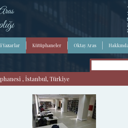
i Yazarlar
Kütüphaneler
Oktay Aras
Hakkınd
phanesi , İstanbul, Türkiye