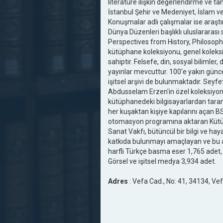
literatüre ilişkin değerlendirme ve t
İstanbul Şehir ve Medeniyet, İslam ve
Konuşmalar adlı çalışmalar ise araştı
Dünya Düzenleri başlıklı uluslararası
Perspectives from History, Philosophy
kütüphane koleksiyonu, genel koleksiyo
sahiptir. Felsefe, din, sosyal bilimler
yayınlar mevcuttur. 100'e yakın güncel
işitsel arşivi de bulunmaktadır. Seyf
Abdusselam Erzen'in özel koleksiyon
kütüphanedeki bilgisayarlardan tarama
her kuşaktan kişiye kapılarını açan 
otomasyon programına aktaran Kütüp
Sanat Vakfı, bütüncül bir bilgi ve ha
katkıda bulunmayı amaçlayan ve bu a
harfli Türkçe basma eser 1,765 adet, E
Görsel ve işitsel medya 3,934 adet.
Adres
: Vefa Cad., No: 41, 34134, Vef