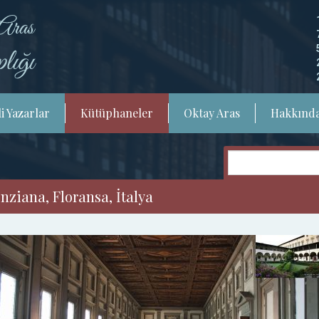
i Yazarlar
Kütüphaneler
Oktay Aras
Hakkınd
nziana, Floransa, İtalya