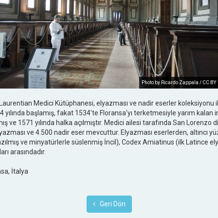
Photo by Ricardo Zappala / CC BY
 Laurentian Medici Kütüphanesi, elyazması ve nadir eserler koleksiyonu i
yılında başlamış, fakat 1534'te Floransa'yı terketmesiyle yarım kalan in
e 1571 yılında halka açılmıştır. Medici ailesi tarafında San Lorenzo di 
azması ve 4.500 nadir eser mevcuttur. Elyazması eserlerden, altıncı yüz
azılmış ve minyatürlerle süslenmiş İncil), Codex Amiatinus (ilk Latince el
arı arasındadır.
sa, İtalya
Geri Dön