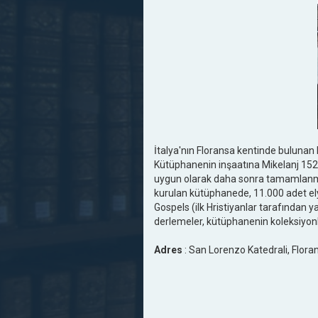
İtalya'nın Floransa kentinde bulunan
Kütüphanenin inşaatına Mikelanj 1524 
uygun olarak daha sonra tamamlanmış v
kurulan kütüphanede, 11.000 adet ely
Gospels (ilk Hristiyanlar tarafından y
derlemeler, kütüphanenin koleksiyonl
Adres
: San Lorenzo Katedrali, Floran