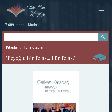
Toggle
naviga
7.689
İstanbul Kitabı
Kitaplar
Tüm Kitaplar
"Beyoğlu Bir Telaş... Pür Telaş!"