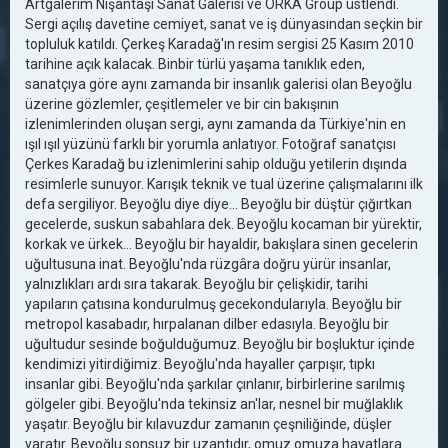
Artgalerim Nişantaşı Sanat Galerisi ve ORKA Group üstlendi.
Sergi açılış davetine cemiyet, sanat ve iş dünyasından seçkin bir
topluluk katıldı. Çerkeş Karadağ'ın resim sergisi 25 Kasım 2010
tarihine açık kalacak. Binbir türlü yaşama tanıklık eden,
sanatçıya göre aynı zamanda bir insanlık galerisi olan Beyoğlu
üzerine gözlemler, çeşitlemeler ve bir cin bakışının
izlenimlerinden oluşan sergi, aynı zamanda da Türkiye'nin en
ışıl ışıl yüzünü farklı bir yorumla anlatıyor. Fotoğraf sanatçısı
Çerkes Karadağ bu izlenimlerini sahip olduğu yetilerin dışında
resimlerle sunuyor. Karışık teknik ve tual üzerine çalışmalarını ilk
defa sergiliyor. Beyoğlu diye diye… Beyoğlu bir düştür çığırtkan
gecelerde, suskun sabahlara dek. Beyoğlu kocaman bir yürektir,
korkak ve ürkek... Beyoğlu bir hayaldir, bakışlara sinen gecelerin
uğultusuna inat. Beyoğlu'nda rüzgâra doğru yürür insanlar,
yalnızlıkları ardı sıra takarak. Beyoğlu bir çelişkidir, tarihi
yapıların çatısına kondurulmuş gecekondularıyla. Beyoğlu bir
metropol kasabadır, hırpalanan dilber edasıyla. Beyoğlu bir
uğultudur sesinde boğulduğumuz. Beyoğlu bir boşluktur içinde
kendimizi yitirdiğimiz. Beyoğlu'nda hayaller çarpışır, tıpkı
insanlar gibi. Beyoğlu'nda şarkılar çınlanır, birbirlerine sarılmış
gölgeler gibi. Beyoğlu'nda tekinsiz an'lar, nesnel bir muğlaklık
yaşatır. Beyoğlu bir kılavuzdur zamanın çeşniliğinde, düşler
yaratır. Beyoğlu sonsuz bir uzantıdır, omuz omuza hayatlara.