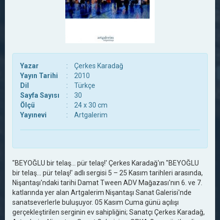
Yazar
:
Çerkes Karadağ
Yayın Tarihi
:
2010
Dil
:
Türkçe
Sayfa Sayısı
:
30
Ölçü
:
24 x 30 cm
Yayınevi
:
Artgalerim
"BEYOĞLU bir telaş... pür telaş!' Çerkes Karadağ'ın "BEYOĞLU
bir telaş... pür telaş!' adlı sergisi 5 – 25 Kasım tarihleri arasında,
Nişantaşı'ndaki tarihi Damat Tween ADV Mağazası'nın 6. ve 7.
katlarında yer alan Artgalerim Nişantaşı Sanat Galerisi'nde
sanatseverlerle buluşuyor. 05 Kasım Cuma günü açılışı
gerçekleştirilen serginin ev sahipliğini; Sanatçı Çerkes Karadağ,