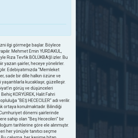
ezni ilgi görmeğe başlar. Böylece
er yapılır. Mehmet Emin YURDAKUL,
iyle Rıza Tevfik BÖLÜKBAŞI izler. Bu
r yazan şairler, heceye yönelirler.
çılır. Edebiyatımızda "Memleket
ler, sade bir dille halkın özüne ve
yaşantılarla kucaklaşır, güzelleşir.
biyat'ın görüş ve düşünceleri
s Behiç KORYÜREK, Halit Fahri
luluğa "BEŞ HECECİLER" adı verilir.
ak ortaya konulmaktadır. Bilindiği
ri Cumhuriyet dönemi şairlerinde
e sahip olan "Beş Hececileri" bir
oğum tarihlerine göre ele alınmıştır.
leri her yönüyle tanıtıcı seçme
 Bu çalışma, her kesime hitap