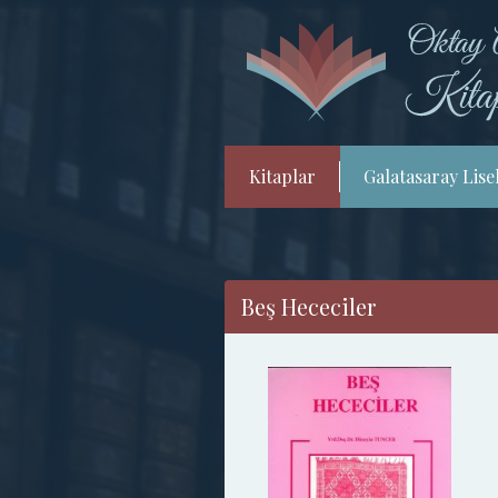
Kitaplar
Galatasaray Lisel
Beş Hececiler