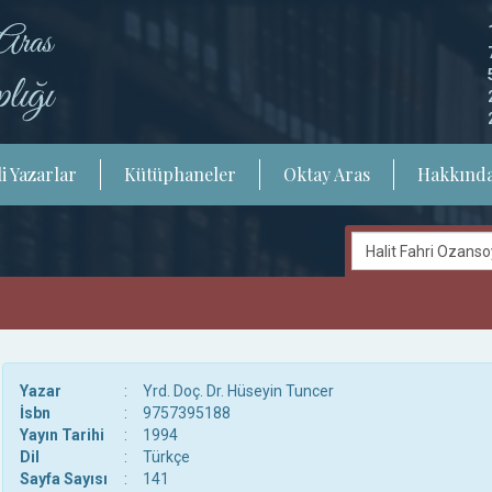
i Yazarlar
Kütüphaneler
Oktay Aras
Hakkınd
Yazar
:
Yrd. Doç. Dr. Hüseyin Tuncer
İsbn
:
9757395188
Yayın Tarihi
:
1994
Dil
:
Türkçe
Sayfa Sayısı
:
141