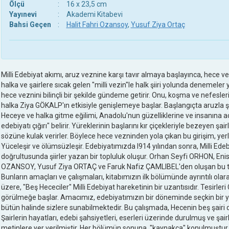
Ölçü
:
16 x 23,5 cm
Yayınevi
:
Akademi Kitabevi
Bahsi Geçen
:
Halit Fahri Ozansoy
,
Yusuf Ziya Ortaç
Milli Edebiyat akımı, aruz veznine karşı tavır almaya başlayınca, hece v
halka ve şairlere sıcak gelen "milli vezin"le halk şiiri yolunda denemel
hece veznini bilinçli bir şekilde gündeme getirir. Onu, koşma ve nefesler
halka Ziya GÖKALP'ın etkisiyle genişlemeye başlar. Başlangıçta aruzla şii
Heceye ve halka gitme eğilimi, Anadolu'nun güzelliklerine ve insanına a
edebiyatı çığırı" belirir. Yüreklerinin başlarını kır çiçekleriyle bezeyen şair
sözüne kulak verirler. Böylece hece vezninden yola çıkan bu girişim, yerli 
Yüceleşir ve ölümsüzleşir. Edebiyatımızda I914 yılından sonra, Milli Ede
doğrultusunda şiirler yazan bir topluluk oluşur. Orhan Seyfi ORHON, Eni
OZANSOY, Yusuf Ziya ORTAÇ ve Faruk Nafiz ÇAMLIBEL'den oluşan bu top
Bunların amaçları ve çalışmaları, kitabımızın ilk bölümünde ayrıntılı olar
üzere, "Beş Hececiler" Milli Edebiyat hareketinin bir uzantısıdır. Tesirle
görülmeğe başlar. Amacımız, edebiyatımızın bir döneminde seçkin bir yer
bütün halinde sizlere sunabilmektedir. Bu çalışmada, Hecenin beş şairi d
Şairlerin hayatları, edebi şahsiyetleri, eserleri üzerinde durulmuş ve şair
metinlere yer verilmiştir. Her bölümün sonuna, "kaynakça" konulmuştur.