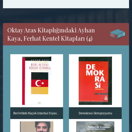
******Ayhan Kaya
Oktay Aras Kitaplığındaki Ayhan
Kaya, Ferhat Kentel Kitapları (4)
Berlin'deki Küçük İstanbul Diyasporada Kimliğin Oluşumu
Demokrasi Sempozyumu