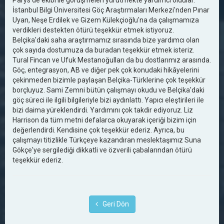
Parys de ekibi ile görüşmeleri yürütmekte yardımcı oldular.
İstanbul Bilgi Üniversitesi Göç Araştırmaları Merkezi'nden Pınar
Uyan, Neşe Erdilek ve Gizem Külekçioğlu'na da çalışmamıza
verdikleri destekten ötürü teşekkür etmek istiyoruz.
Belçika'daki saha araştırmamız sırasında bize yardımcı olan
çok sayıda dostumuza da buradan teşekkür etmek isteriz.
Tural Fincan ve Ufuk Mestanoğulları da bu dostlarımız arasında.
Göç, entegrasyon, AB ve diğer pek çok konudaki hikâyelerini
çekinmeden bizimle paylaşan Belçika-Türklerine çok teşekkür
borçluyuz. Sami Zemni bütün çalışmayı okudu ve Belçika'daki
göç süreci ile ilgili bilgileriyle bizi aydınlattı. Yapıcı eleştirileri ile
bizi daima yüreklendirdi. Yardımını çok takdir ediyoruz. Liz
Harrison da tüm metni defalarca okuyarak içeriği bizim için
değerlendirdi. Kendisine çok teşekkür ederiz. Ayrıca, bu
çalışmayı titizlikle Türkçeye kazandıran meslektaşımız Suna
Gökçe'ye sergilediği dikkatli ve özverili çabalarından ötürü
teşekkür ederiz.
Geri Dön