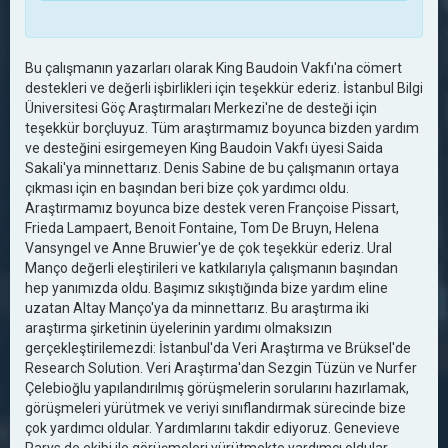
Bu çalışmanın yazarları olarak King Baudoin Vakfı'na cömert
destekleri ve değerli işbirlikleri için teşekkür ederiz. İstanbul Bilgi
Üniversitesi Göç Araştırmaları Merkezi'ne de desteği için
teşekkür borçluyuz. Tüm araştırmamız boyunca bizden yardım
ve desteğini esirgemeyen King Baudoin Vakfı üyesi Saida
Sakali'ya minnettarız. Denis Sabine de bu çalışmanın ortaya
çıkması için en başından beri bize çok yardımcı oldu.
Araştırmamız boyunca bize destek veren Françoise Pissart,
Frieda Lampaert, Benoit Fontaine, Tom De Bruyn, Helena
Vansyngel ve Anne Bruwier'ye de çok teşekkür ederiz. Ural
Manço değerli eleştirileri ve katkılarıyla çalışmanın başından
hep yanımızda oldu. Başımız sıkıştığında bize yardım eline
uzatan Altay Manço'ya da minnettarız. Bu araştırma iki
araştırma şirketinin üyelerinin yardımı olmaksızın
gerçekleştirilemezdi: İstanbul'da Veri Araştırma ve Brüksel'de
Research Solution. Veri Araştırma'dan Sezgin Tüzün ve Nurfer
Çelebioğlu yapılandırılmış görüşmelerin sorularını hazırlamak,
görüşmeleri yürütmek ve veriyi sınıflandırmak sürecinde bize
çok yardımcı oldular. Yardımlarını takdir ediyoruz. Genevieve