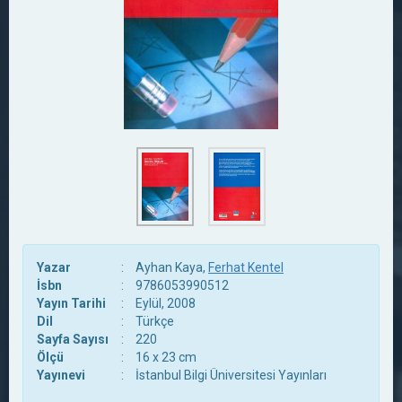
Yazar
:
Ayhan Kaya,
Ferhat Kentel
İsbn
:
9786053990512
Yayın Tarihi
:
Eylül, 2008
Dil
:
Türkçe
Sayfa Sayısı
:
220
Ölçü
:
16 x 23 cm
Yayınevi
:
İstanbul Bilgi Üniversitesi Yayınları