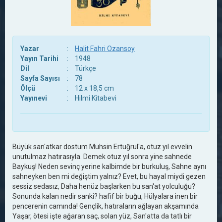
Yazar
:
Halit Fahri Ozansoy
Yayın Tarihi
:
1948
Dil
:
Türkçe
Sayfa Sayısı
:
78
Ölçü
:
12 x 18,5 cm
Yayınevi
:
Hilmi Kitabevi
Büyük san'atkar dostum Muhsin Ertuğrul'a, otuz yıl evvelin
unutulmaz hatırasıyla. Demek otuz yıl sonra yine sahnede
Baykuş! Neden sevinç yerine kalbimde bir burkuluş, Sahne aynı
sahneyken ben mi değiştim yalnız? Evet, bu hayal miydi gezen
sessiz sedasız, Daha henüz başlarken bu san'at yolculuğu?
Sonunda kalan nedir sanki? hafif bir buğu, Hülyalara inen bir
pencerenin camında! Gençlik, hatıraların ağlayan akşamında
Yaşar, ötesi işte ağaran saç, solan yüz, San'atta da tatlı bir