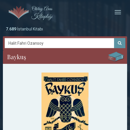
Toggle
naviga
7.689
İstanbul Kitabı
Baykuş