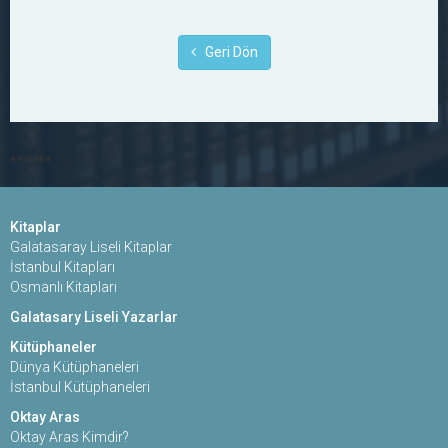
Geri Dön
******
Kitaplar
Galatasaray Liseli Kitaplar
İstanbul Kitapları
Osmanlı Kitapları
Galatasary Liseli Yazarlar
Kütüphaneler
Dünya Kütüphaneleri
İstanbul Kütüphaneleri
Oktay Aras
Oktay Aras Kimdir?