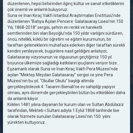
düzenlenen, hepsi birbirinden ilginç kültür ve sanat etkinliklerini
çok önemli ve anlamlı buluyoruz.
Suna ve İnan Kıraç Vakfı İstanbul Araştırmaları Enstitüsü’nde
düzenlenen “Batıya Açılan Pencere: Galatasaray Lisesi’nin 150
Yılı, 1868-2018” sergisi, şehrin en renkli ve hareketli
semtlerinden biri olan Beyoğlu’nda 150 yıldır varlığını sürdüren,
öncü, nitelikli, köklü bir öğretim ve eğitim kurumunun, bir
taraftan geleneklerini muhafaza ederken diğer taraftan sürekli
kendini yenileyerek, bugünlere nasıl geldiğini anlatıyor,
Galatasaray vizyonunun ve olgusunun geçtiğimiz 150 yıl
boyunca ülkemize sağladığı katkıların ipuçlarını veriyor bize...
Eşzamanlı olarak Suna ve İnan Kıraç Vakfı Pera Müzesi’nde
açılan “Mektep Meydan Galatasaray” sergisi ve yine Pera
Müzesi’nin bu yıl, “Okullar Okulu” başlığı altında
gerçekleştirilecek 4. Tasarım Bienali’ne ev sahipliği yapıyor
olması, aynı dönemde gerçekleştirilen bütün bu etkinlikleri daha
da anlamlı kılıyor.
Kökleri 1481 yılına dayanan bir kurum olan ve Sultan Abdülaziz
tarafından, Mekteb-i Sultani adıyla 1 Eylül 1868 tarihinde lise
olarak hizmete sunulan Galatasaray Lisesi’nin 150. yılını
yürekten kutluyoruz.