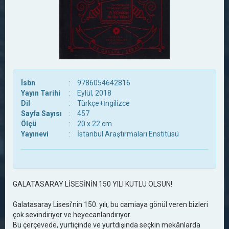
İsbn
:
9786054642816
Yayın Tarihi
:
Eylül, 2018
Dil
:
Türkçe+İngilizce
Sayfa Sayısı
:
457
Ölçü
:
20 x 22 cm
Yayınevi
:
İstanbul Araştırmaları Enstitüsü
GALATASARAY LİSESİNİN 150 YILI KUTLU OLSUN!
Galatasaray Lisesi’nin 150. yılı, bu camiaya gönül veren bizleri
çok sevindiriyor ve heyecanlandırıyor.
Bu çerçevede, yurtiçinde ve yurtdışında seçkin mekânlarda