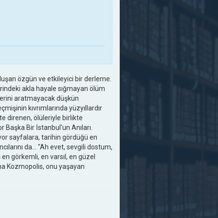
an özgün ve etkileyici bir derleme.
erindeki akla hayale sığmayan ölüm
lerini aratmayacak düşkün
mişinin kıvrımlarında yüzyıllardır
direnen, ölüleriyle birlikte
r Başka Bir İstanbul'un Anıları.
yor sayfalara, tarihin gördüğü en
ncılarını da… "Ah evet, sevgili dostum,
en görkemli, en varsıl, en güzel
ona Kozmopolis, onu yaşayan