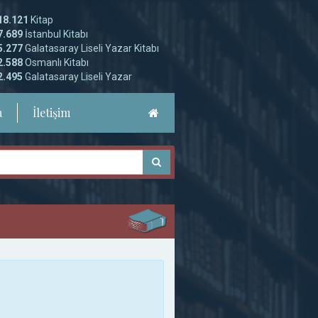
18.121
Kitap
7.689
İstanbul Kitabı
5.277
Galatasaray Liseli Yazar Kitabı
2.588
Osmanlı Kitabı
2.495
Galatasaray Liseli Yazar
a
İletişim