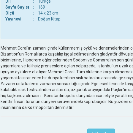
Dil
:
Türkçe
Sayfa Sayısı
:
169
Ölçü
:
14 x 23 cm
Yayınevi
:
Doğan Kitap
Mehmet Coral'ın zaman içinde küllenmemiş öykü ve denemelerinden oluş
Bizantion'un Romalılarca kuşatılıp işgal edilmesinden gladyatör dövüşl
biçimlerine, Hipodrom eğlencelerinden Sodom ve Gomorra'nın son gün
yaşamlara ve talihsiz prenseslere açılan yelpazede, İstanbul'un uzak geç
uyuyan öykülere el atıyor Mehmet Coral. Tüm ölülerine karşın ölmemekte 
yaşamakta ısrar eden bir dünya kentinin sisli hatıraları arasında geziniyo
Yazarın usta kalemi, zamanın sonsuzluğu içinde Ege esintilerini de taşı
kalabalık rock festivalinden anıları da, özgürlük arayışındaki Puşkin'in sa
hiç kuşkunuz olmasın… Konstantinopolis dünyada insan eliyle yaratılmış 
kenttir. İnsan türünün dünyevi serüvenindeki köprübaşıdır. Bu yüzden 
insanlarına da Kozmopolitan denmistir.'