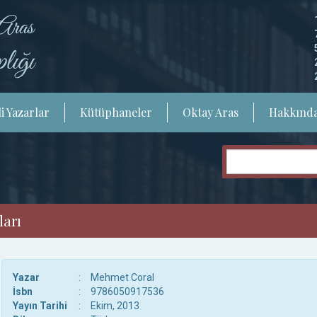
i Yazarlar
Kütüphaneler
Oktay Aras
Hakkınd
ları
Yazar
:
Mehmet Coral
İsbn
:
9786050917536
Yayın Tarihi
:
Ekim, 2013