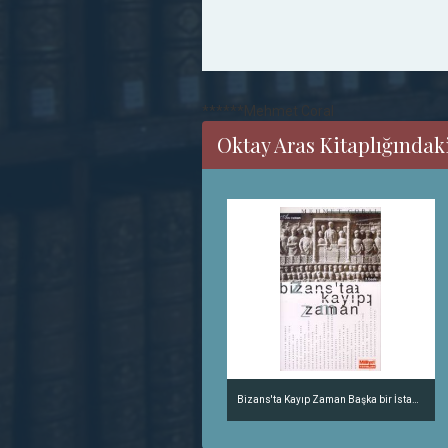
******Mehmet Coral
Oktay Aras Kitaplığındak
Bizans'ta Kayıp Zaman Başka bir İstanbul'un Öyküleri