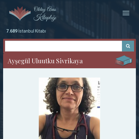
Toggle
naviga
7.689
İstanbul Kitabı
Ayşegül Uluutku Sivrikaya