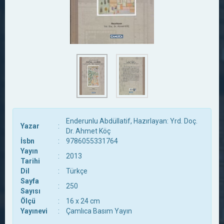
Enderunlu Abdüllatif, Hazırlayan: Yrd. Doç.
Yazar
:
Dr. Ahmet Köç
İsbn
:
9786055331764
Yayın
:
2013
Tarihi
Dil
:
Türkçe
Sayfa
:
250
Sayısı
Ölçü
:
16 x 24 cm
Yayınevi
:
Çamlıca Basım Yayın