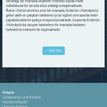
olmadığı, bir manada seçkinler mektebi olarak ifade
edilebilecek bir tarzda te’sis edildiği anlaşılmaktadır.
Âyîne-i Derûn isimli bu eser bir manada, Enderûn-ı Hümâyûn’a
gelen akıllı ve çalışkan talebenin iyi bir eğitim sonrasında neler
yapabileceklerini açıkça ortaya koymaktadır. Esasında Enderûn-
ı Hümâyûn’da okuyan talebelere bir manada kaideleri
hatırlatma mahiyeti de taşımaktadır...
Geri Dön
******
Kitaplar
Galatasaray Liseli Kitaplar
İstanbul Kitapları
Osmanlı Kitapları