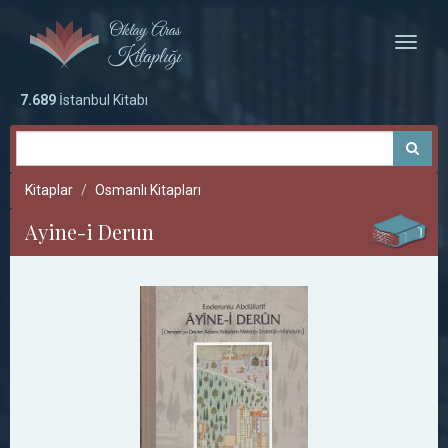
Toggle
naviga
7.689
İstanbul Kitabı
Kitaplar
Osmanlı Kitapları
Ayine-i Derun