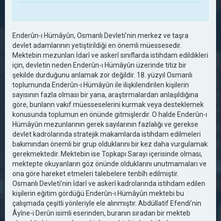
Enderûn-ı Hümâyûn, Osmanlı Devleti’nin merkez ve taşra
devlet adamlarının yetiştirildiği en önemli müessesedir.
Mektebin mezunlan İdarî ve askerî sınıflarda istihdam edildikleri
için, devletin neden Enderûn-ı Hümâyûn üzerinde titiz bir
şekilde durduğunu anlamak zor değildir. 18. yüzyıl Osmanlı
toplumunda Enderûn-ı Hümâyûn ile ilişkilendirilen kişilerin
sayısının fazla olması bir yana, araştırmalardan anlaşıldığına
göre, bunlann vakıf müesseselerini kurmak veya desteklemek
konusunda toplumun en önünde gitmişlerdir. O halde Enderûn-ı
Hümâyûn mezunlarının gerek sayılarının fazlalığı ve gerekse
devlet kadrolarında stratejik makamlarda istihdam edilmeleri
bakımından önemli bir grup olduklarını bir kez daha vurgulamak
gerekmektedir. Mektebin ise Topkapı Sarayı içerisinde olması,
mektepte okuyanların göz önünde olduklarını unutmamaları ve
ona göre hareket etmeleri talebelere tenbîh edilmiştir.
Osmanlı Devleti’nin İdarî ve askerî kadrolarında istihdam edilen
kişilerin eğitim gördüğü Enderûn-ı Hümâyûn mektebi bu
çalışmada çeşitli yönleriyle ele alınmıştır. Abdüllatif Efendi’nin
Âyîne-i Derûn isimli eserinden, buranın sıradan bir mekteb